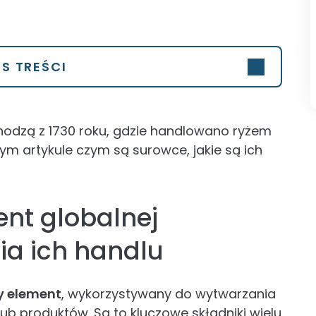
IS TREŚCI
odzą z 1730 roku, gdzie handlowano ryżem
tym artykule czym są surowce, jakie są ich
nt globalnej
ria ich handlu
y element
, wykorzystywany do wytwarzania
ub produktów. Są to kluczowe składniki wielu