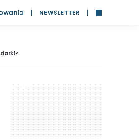
owania
NEWSLETTER
darki?
300 x 600