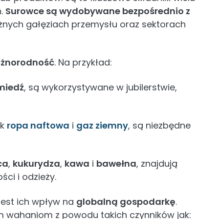
ń.
Surowce są wydobywane bezpośrednio z
óżnych gałęziach przemysłu oraz sektorach
óżnorodność
. Na przykład:
miedź
, są wykorzystywane w jubilerstwie,
ak
ropa naftowa
i
gaz ziemny
, są niezbędne
ca
,
kukurydza
,
kawa
i
bawełna
, znajdują
ci i odzieży.
est ich wpływ na
globalną gospodarkę
.
wahaniom z powodu takich czynników jak: