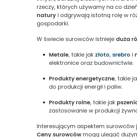
rzeczy, których używamy na co dzie
natury
i odgrywają istotną rolę w r
gospodarki.
W świecie surowców istnieje
duża r
Metale
, takie jak
złoto
,
srebro
i
elektronice oraz budownictwie.
Produkty energetyczne
, takie j
do produkcji energii i paliw.
Produkty rolne
, takie jak
pszeni
zastosowanie w produkcji żywnoś
Interesującym aspektem surowców j
Ceny surowców
mogą ulegać dużym 