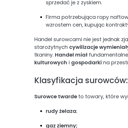
sprzedać je z zyskiem.
Firma potrzebująca ropy naftow
wzrostem cen, kupując kontrakt
Handel surowcami nie jest jednak z
starożytnych
cywilizacje wymieniał
tkaniny.
Handel miał
fundamentalne 
kulturowych
i
gospodarki
na przest
Klasyfikacja surowców:
Surowce twarde
to towary, które w
rudy żelaza
;
gaz ziemny;