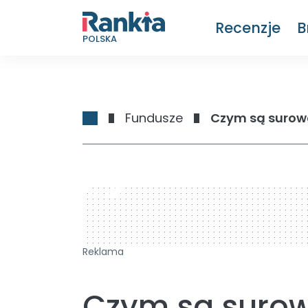
Recenzje
B
POLSKA
Fundusze
Czym są surow
728 x 90
Reklama
Czym są surow