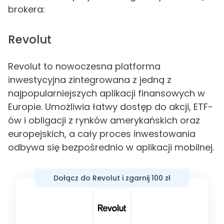
brokera:
Revolut
Revolut to nowoczesna platforma
inwestycyjna zintegrowana z jedną z
najpopularniejszych aplikacji finansowych w
Europie. Umożliwia łatwy dostęp do akcji, ETF-
ów i obligacji z rynków amerykańskich oraz
europejskich, a cały proces inwestowania
odbywa się bezpośrednio w aplikacji mobilnej.
Dołącz do Revolut i zgarnij 100 zł