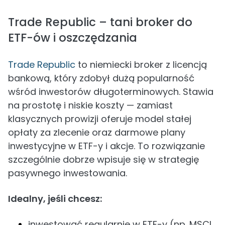
Trade Republic – tani broker do
ETF-ów i oszczędzania
Trade Republic
to niemiecki broker z licencją
bankową, który zdobył dużą popularność
wśród inwestorów długoterminowych. Stawia
na prostotę i niskie koszty — zamiast
klasycznych prowizji oferuje model stałej
opłaty za zlecenie oraz darmowe plany
inwestycyjne w ETF-y i akcje. To rozwiązanie
szczególnie dobrze wpisuje się w strategię
pasywnego inwestowania.
Idealny, jeśli chcesz:
inwestować regularnie w ETF-y (np. MSCI