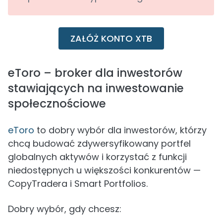
ZAŁÓŻ KONTO XTB
eToro – broker dla inwestorów
stawiających na inwestowanie
społecznościowe
eToro
to dobry wybór dla inwestorów, którzy
chcą budować zdywersyfikowany portfel
globalnych aktywów i korzystać z funkcji
niedostępnych u większości konkurentów —
CopyTradera i Smart Portfolios.
Dobry wybór, gdy chcesz: