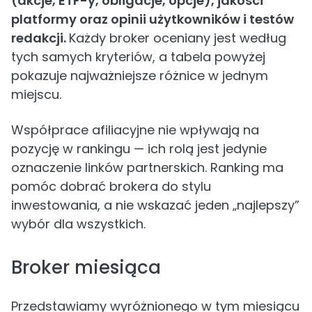
(akcje, ETF-y, obligacje, opcje), jakości
platformy oraz opinii użytkowników i testów
redakcji.
Każdy broker oceniany jest według
tych samych kryteriów, a tabela powyżej
pokazuje najważniejsze różnice w jednym
miejscu.
Współprace afiliacyjne nie wpływają na
pozycję w rankingu — ich rolą jest jedynie
oznaczenie linków partnerskich. Ranking ma
pomóc dobrać brokera do stylu
inwestowania, a nie wskazać jeden „najlepszy”
wybór dla wszystkich.
Broker miesiąca
Przedstawiamy wyróżnionego w tym miesiącu