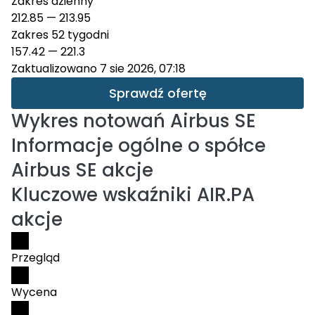
Zakres dzienny
212.85
—
213.95
Zakres 52 tygodni
157.42
—
221.3
Zaktualizowano 7 sie 2026, 07:18
Sprawdź ofertę
Wykres notowań
Airbus SE
Informacje ogólne o spółce
Airbus SE akcje
Kluczowe wskaźniki AIR.PA
akcje
Przegląd
Wycena