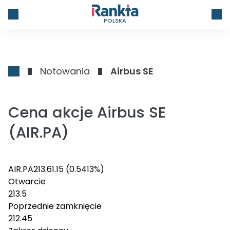
POLSKA
Notowania
Airbus SE
Cena akcje Airbus SE
(AIR.PA)
AIR.PA
213.6
1.15
(0.5413%)
Otwarcie
213.5
Poprzednie zamknięcie
212.45