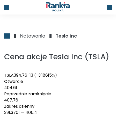
POLSKA
Notowania
Tesla Inc
Cena akcje Tesla Inc (TSLA)
TSLA
394.76
-13
(-3.18815%)
Otwarcie
404.61
Poprzednie zamknięcie
407.76
Zakres dzienny
391.3701
—
405.4