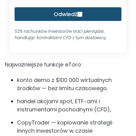
Odwiedź
52% rachunków inwestorów traci pieniądze,
handlując kontraktami CFD z tym dostawcą.
Najważniejsze funkcje eToro:
konto demo z $100 000 wirtualnych
środków — bez limitu czasowego.
handel akcjami spot, ETF-ami i
instrumentami pochodnymi (CFD),
CopyTrader — kopiowanie strategii
innych inwestorów w czasie