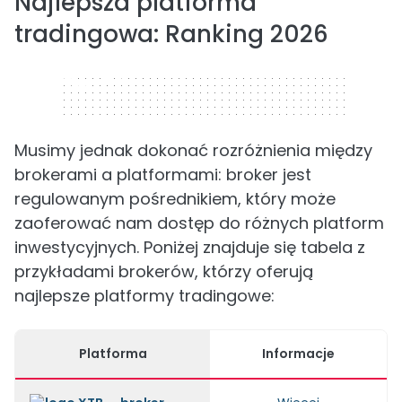
Najlepsza platforma
tradingowa: Ranking 2026
320 x 50
Musimy jednak dokonać rozróżnienia między
brokerami a platformami: broker jest
regulowanym pośrednikiem, który może
zaoferować nam dostęp do różnych platform
inwestycyjnych. Poniżej znajduje się tabela z
przykładami brokerów, którzy oferują
najlepsze platformy tradingowe:
Platforma
Informacje