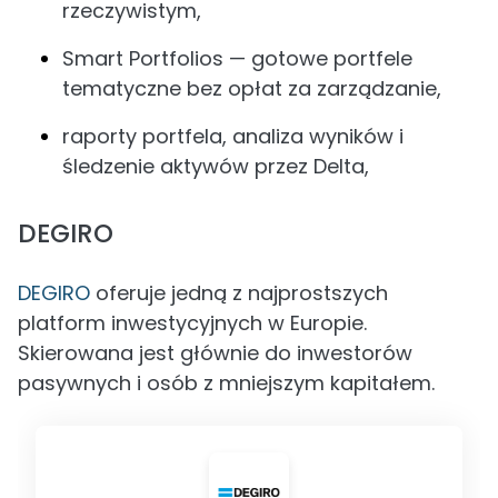
rzeczywistym,
Smart Portfolios — gotowe portfele
tematyczne bez opłat za zarządzanie,
raporty portfela, analiza wyników i
śledzenie aktywów przez Delta,
DEGIRO
DEGIRO
oferuje jedną z najprostszych
platform inwestycyjnych w Europie.
Skierowana jest głównie do inwestorów
pasywnych i osób z mniejszym kapitałem.