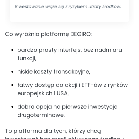
Inwestowanie wiąże się z ryzykiem utraty środków.
Co wyróżnia platformę DEGIRO:
bardzo prosty interfejs, bez nadmiaru
funkcji,
niskie koszty transakcyjne,
łatwy dostęp do akcji i ETF-ów z rynków
europejskich i USA,
dobra opcja na pierwsze inwestycje
długoterminowe.
To platforma dla tych, którzy chcą