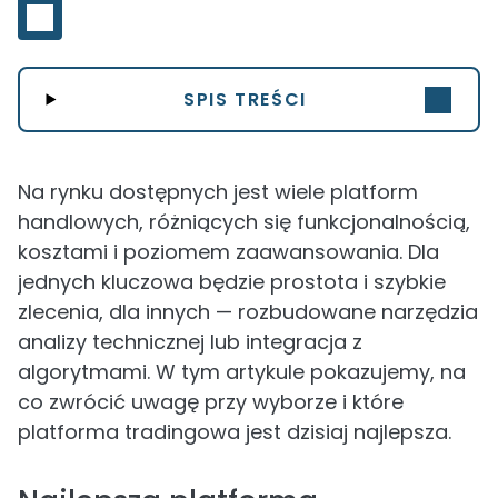
SPIS TREŚCI
Na rynku dostępnych jest wiele platform
handlowych, różniących się funkcjonalnością,
kosztami i poziomem zaawansowania. Dla
jednych kluczowa będzie prostota i szybkie
zlecenia, dla innych — rozbudowane narzędzia
analizy technicznej lub integracja z
algorytmami. W tym artykule pokazujemy, na
co zwrócić uwagę przy wyborze i które
platforma tradingowa jest dzisiaj najlepsza.