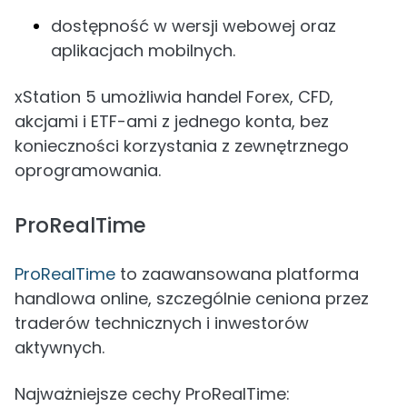
dostępność w wersji webowej oraz
aplikacjach mobilnych.
xStation 5 umożliwia handel Forex, CFD,
akcjami i ETF-ami z jednego konta, bez
konieczności korzystania z zewnętrznego
oprogramowania.
ProRealTime
ProRealTime
to zaawansowana platforma
handlowa online, szczególnie ceniona przez
traderów technicznych i inwestorów
aktywnych.
Najważniejsze cechy ProRealTime: