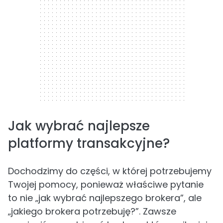
Jak wybrać najlepsze
platformy transakcyjne?
Dochodzimy do części, w której potrzebujemy
Twojej pomocy, ponieważ właściwe pytanie
to nie „jak wybrać najlepszego brokera”, ale
„jakiego brokera potrzebuję?”. Zawsze