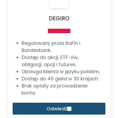
DEGIRO
Regulowany przez BaFin i
Bundesbank.
Dostęp do akcji, ETF-ów,
obligacji, opcji i futures.
Obsługa klienta w języku polskim.
Dostęp do 45 giełd w 30 krajach.
Brak opłaty za prowadzenie
konta.
Odwiedź