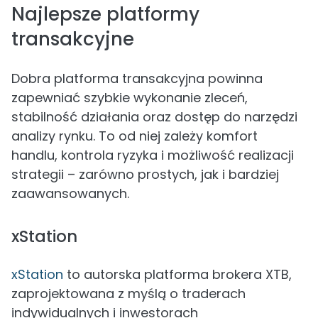
Najlepsze platformy
transakcyjne
Dobra platforma transakcyjna powinna
zapewniać szybkie wykonanie zleceń,
stabilność działania oraz dostęp do narzędzi
analizy rynku. To od niej zależy komfort
handlu, kontrola ryzyka i możliwość realizacji
strategii – zarówno prostych, jak i bardziej
zaawansowanych.
xStation
xStation
to autorska platforma brokera XTB,
zaprojektowana z myślą o traderach
indywidualnych i inwestorach