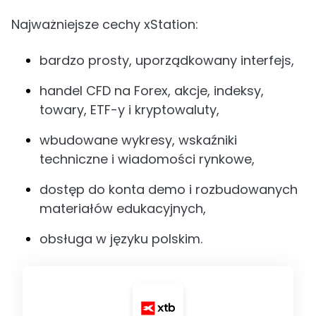
Najważniejsze cechy xStation:
bardzo prosty, uporządkowany interfejs,
handel CFD na Forex, akcje, indeksy,
towary, ETF-y i kryptowaluty,
wbudowane wykresy, wskaźniki
techniczne i wiadomości rynkowe,
dostęp do konta demo i rozbudowanych
materiałów edukacyjnych,
obsługa w języku polskim.