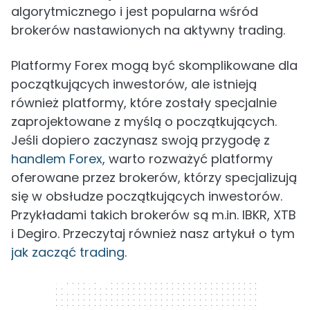
algorytmicznego i jest popularna wśród
brokerów nastawionych na aktywny trading.
Platformy Forex mogą być skomplikowane dla
początkujących inwestorów, ale istnieją
również platformy, które zostały specjalnie
zaprojektowane z myślą o początkujących.
Jeśli dopiero zaczynasz swoją przygodę z
handlem Forex
, warto rozważyć platformy
oferowane przez brokerów, którzy specjalizują
się w obsłudze początkujących inwestorów.
Przykładami takich brokerów są m.in. IBKR, XTB
i Degiro. Przeczytaj również nasz artykuł o tym
jak zacząć trading
.
300 x 250