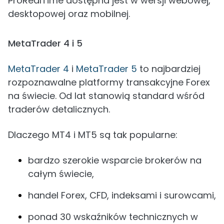
ProRealTime dostępna jest w wersji webowej,
desktopowej oraz mobilnej.
MetaTrader 4 i 5
MetaTrader 4
i
MetaTrader 5
to najbardziej
rozpoznawalne platformy transakcyjne Forex
na świecie. Od lat stanowią standard wśród
traderów detalicznych.
Dlaczego MT4 i MT5 są tak popularne:
bardzo szerokie wsparcie brokerów na
całym świecie,
handel Forex, CFD, indeksami i surowcami,
ponad 30 wskaźników technicznych w