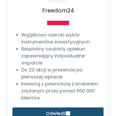
Freedom24
Wyjątkowo szeroki wybór
instrumentów inwestycyjnych
Bezpłatny osobisty opiekun
zapewniający indywidualne
wsparcie
Do 20 akcji w prezencie po
pierwszej wpłacie
Inwestuj z pewnością z brokerem
zaufanym przez ponad 500 000
klientów.
Odwiedź