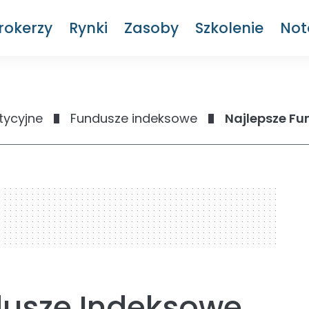
rokerzy
Rynki
Zasoby
Szkolenie
Not
tycyjne
Fundusze indeksowe
Najlepsze F
dusze Indeksowe