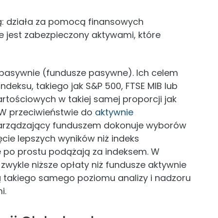
ną: działa za pomocą finansowych
e jest zabezpieczony aktywami, które
pasywnie (fundusze pasywne). Ich celem
indeksu, takiego jak S&P 500, FTSE MIB lub
rtościowych w takiej samej proporcji jak
. W przeciwieństwie do
aktywnie
 zarządzający funduszem dokonuje wyborów
ęcie lepszych wyników niż indeks
po prostu podążają za indeksem. W
zwykle niższe opłaty niż fundusze aktywnie
 takiego samego poziomu analizy i nadzoru
i.