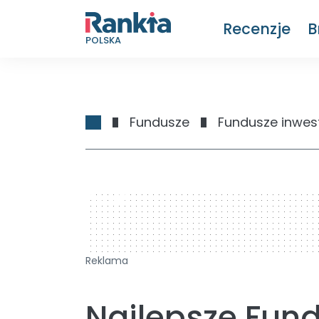
Recenzje
B
POLSKA
Fundusze
Fundusze inwes
728 x 90
Reklama
Najlepsze Fun