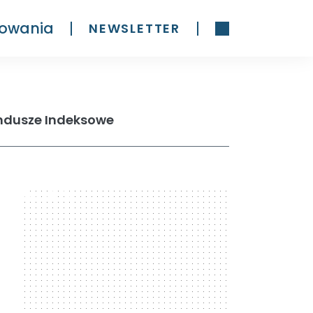
owania
NEWSLETTER
undusze Indeksowe
300 x 600