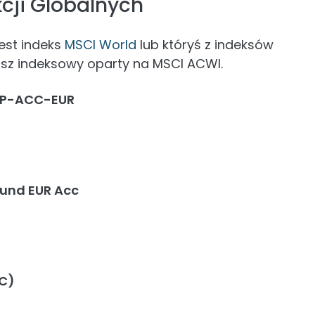
cji Globalnych
jest indeks
MSCI World
lub któryś z indeksów
ndusz indeksowy oparty na MSCI ACWI.
d P-ACC-EUR
Fund EUR Acc
(C)