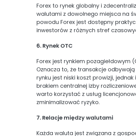
Forex to rynek globalny i zdecentra
walutami z dowolnego miejsca na świ
powodu Forex jest dostępny praktycz
inwestorów z różnych stref czasowy
6. Rynek OTC
Forex jest rynkiem pozagiełdowym (
Oznacza to, że transakcje odbywają 
rynku jest niski koszt prowizji, jedna
brakiem centralnej izby rozliczeniow
warto korzystać z usług licencjono
zminimalizować ryzyko.
7. Relacje między walutami
Każda waluta jest związana z gospod