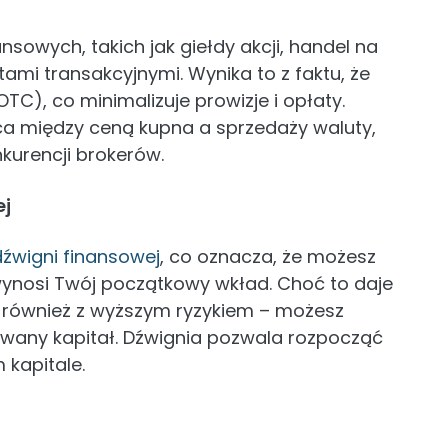
sowych, takich jak giełdy akcji, handel na
tami transakcyjnymi. Wynika to z faktu, że
C), co minimalizuje prowizje i opłaty.
ica między ceną kupna a sprzedaży waluty,
onkurencji brokerów.
ej
dźwigni finansowej
, co oznacza, że możesz
ynosi Twój początkowy wkład. Choć to daje
ię również z wyższym ryzykiem – możesz
owany kapitał. Dźwignia pozwala rozpocząć
 kapitale.