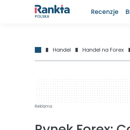
Recenzje
B
POLSKA
Handel
Handel na Forex
728 x 90
Reklama
Rynek Forex: Co 