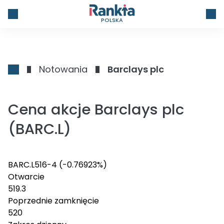
POLSKA
Notowania
Barclays plc
Cena akcje Barclays plc
(BARC.L)
BARC.L
516
-4
(-0.76923%)
Otwarcie
519.3
Poprzednie zamknięcie
520