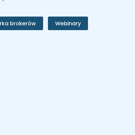
rka brokerów
Webinary