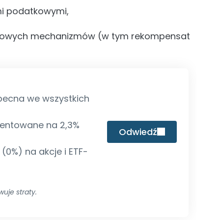
mi podatkowymi,
ajowych mechanizmów (w tym rekompensat
becna we wszystkich
entowane na 2,3%
Odwiedź
 (0%) na akcje i ETF-
uje straty.