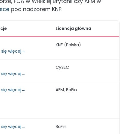
rze, FCA w Wielkiej Brytanii czy AFM w
lsce
pod nadzorem KNF:
cje
Licencja główna
KNF (Polska)
 się więcej→
CySEC
 się więcej→
 się więcej→
AFM, BaFin
 się więcej→
BaFin