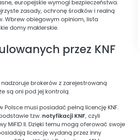
jasne, europejskie wymogi bezpieczeństwa.
ejrzyste zasady, ochronę środków i realną
. Wbrew obiegowym opiniom, lista
skie domy maklerskie.
gulowanych przez KNF
 nadzoruje brokerów z zarejestrowaną
e są oni pod jej kontrolą.
 w Polsce musi posiadać pełną licencję KNF.
 podstawie tzw.
notyfikacji KNF
, czyli
wy MiFID II. Dzięki temu mogą oferować swoje
posiadają licencję wydaną przez inny