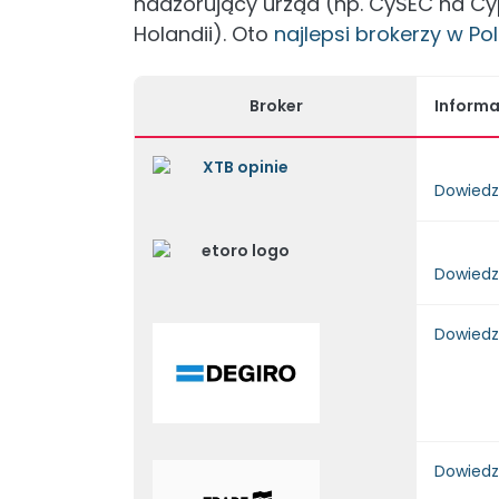
nadzorujący urząd (np. CySEC na Cyp
Holandii). Oto
najlepsi brokerzy w Po
Broker
Informa
Dowiedz
Dowiedz
Dowiedz
Dowiedz