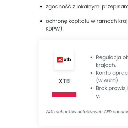
zgodność z lokalnymi przepisa
ochronę kapitału w ramach kr
KDPW).
Regulacja o
krajach.
Konto oproc
XTB
(w euro).
Brak prowizji
y.
74% rachunków detalicznych CFD odnotow