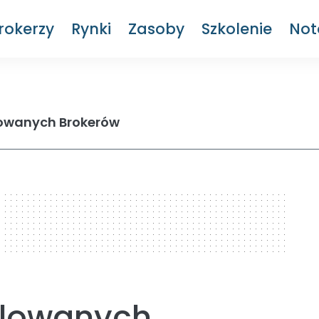
rokerzy
Rynki
Zasoby
Szkolenie
Not
lowanych Brokerów
gulowanych