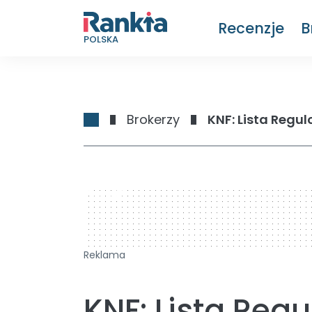
Recenzje
B
POLSKA
Brokerzy
KNF: Lista Regu
728 x 90
Reklama
KNF: Lista Re