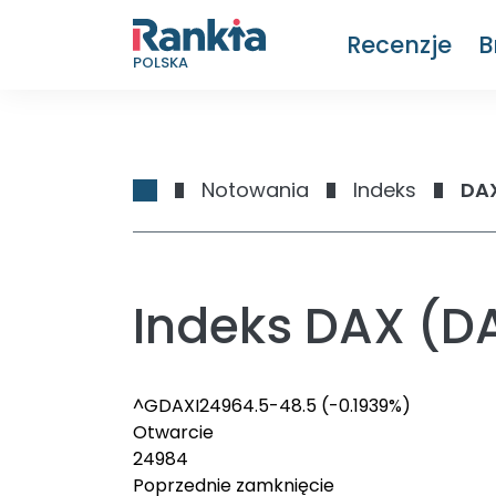
Recenzje
B
POLSKA
Notowania
Indeks
DAX
Indeks DAX (D
^GDAXI
24964.5
-48.5
(-0.1939%)
Otwarcie
24984
Poprzednie zamknięcie