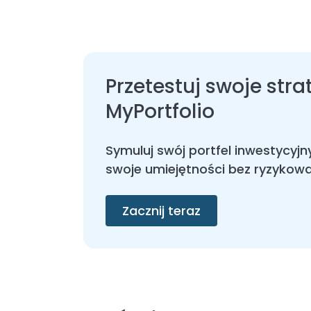
Przetestuj swoje stra
MyPortfolio
Symuluj swój portfel inwestycyj
swoje umiejętności bez ryzykowa
Zacznij teraz