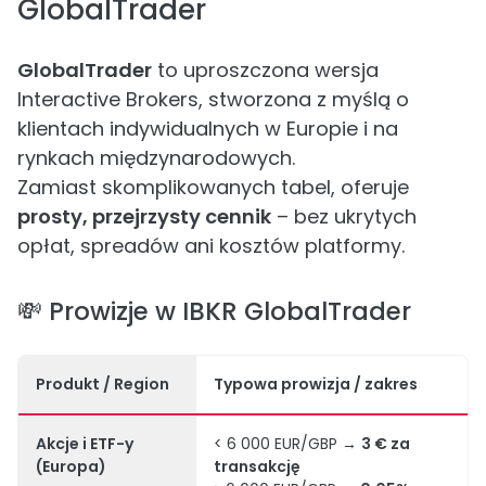
GlobalTrader
GlobalTrader
to uproszczona wersja
Interactive Brokers, stworzona z myślą o
klientach indywidualnych w Europie i na
rynkach międzynarodowych.
Zamiast skomplikowanych tabel, oferuje
prosty, przejrzysty cennik
– bez ukrytych
opłat, spreadów ani kosztów platformy.
💸 Prowizje w IBKR GlobalTrader
Produkt / Region
Typowa prowizja / zakres
Akcje i ETF-y
< 6 000 EUR/GBP →
3 € za
(Europa)
transakcję