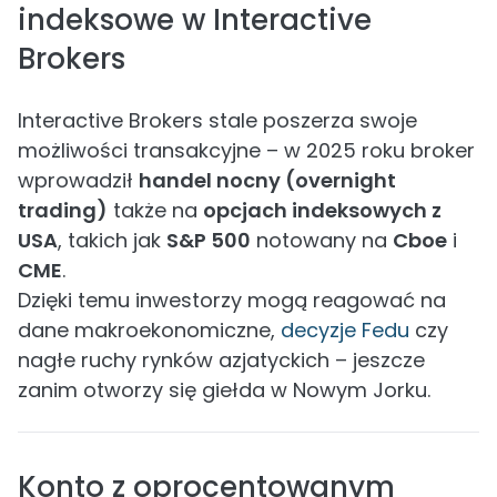
indeksowe w Interactive
Brokers
Interactive Brokers stale poszerza swoje
możliwości transakcyjne – w 2025 roku broker
wprowadził
handel nocny (overnight
trading)
także na
opcjach indeksowych z
USA
, takich jak
S&P 500
notowany na
Cboe
i
CME
.
Dzięki temu inwestorzy mogą reagować na
dane makroekonomiczne,
decyzje Fedu
czy
nagłe ruchy rynków azjatyckich – jeszcze
zanim otworzy się giełda w Nowym Jorku.
Konto z oprocentowanym