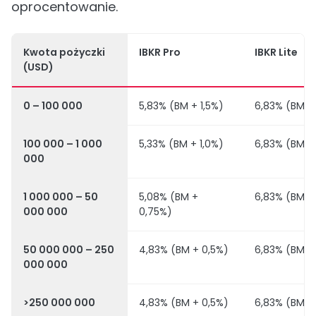
oprocentowanie.
Kwota pożyczki
IBKR Pro
IBKR Lite
(USD)
0 – 100 000
5,83% (BM + 1,5%)
6,83% (BM +
100 000 – 1 000
5,33% (BM + 1,0%)
6,83% (BM +
000
1 000 000 – 50
5,08% (BM +
6,83% (BM +
000 000
0,75%)
50 000 000 – 250
4,83% (BM + 0,5%)
6,83% (BM +
000 000
>250 000 000
4,83% (BM + 0,5%)
6,83% (BM +