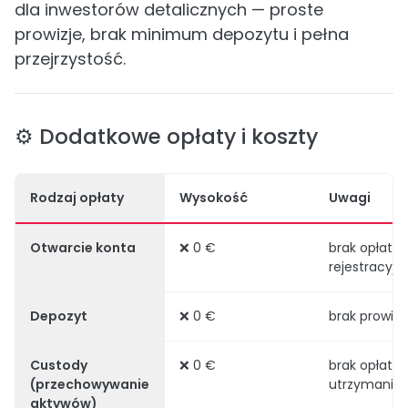
dla inwestorów detalicznych — proste
prowizje, brak minimum depozytu i pełna
przejrzystość.
⚙️ Dodatkowe opłaty i koszty
Rodzaj opłaty
Wysokość
Uwagi
Otwarcie konta
❌ 0 €
brak opłaty
rejestracyjn
Depozyt
❌ 0 €
brak prowizji
Custody
❌ 0 €
brak opłaty 
(przechowywanie
utrzymanie 
aktywów)