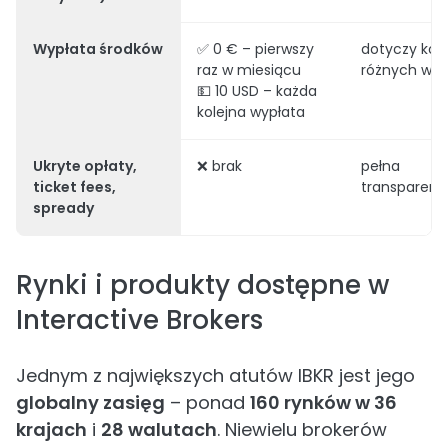
Wypłata środków
✅ 0 € – pierwszy
dotyczy kon
raz w miesiącu
różnych wal
💵 10 USD – każda
kolejna wypłata
Ukryte opłaty,
❌ brak
pełna
ticket fees,
transparent
spready
Rynki i produkty dostępne w
Interactive Brokers
Jednym z największych atutów IBKR jest jego
globalny zasięg
– ponad
160 rynków w 36
krajach
i
28 walutach
. Niewielu brokerów