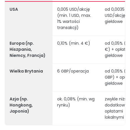
USA
0,005 USD/akcję
od 0,0035
(min. 1 USD, max.
USD/akcję +
1% wartości
giełdowe
transakcji)
Europa (np.
0,10% (min. 4 €)
od 0,05% (mi
Hiszpania,
€) + opłaty
Niemcy, Francja)
giełdowe
Wielka Brytania
6 GBP/operacja
od 0,05% (mi
GBP) + opła
giełdowe
Azja (np.
ok. 0,08% (min. wg
zwykle niższe
Hongkong,
rynku)
dodatkowym
Japonia)
opłatami
lokalnymi