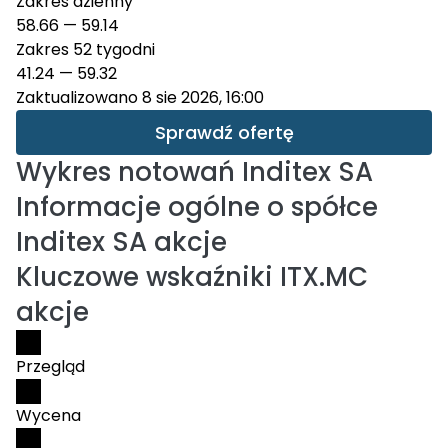
Zakres dzienny
58.66
—
59.14
Zakres 52 tygodni
41.24
—
59.32
Zaktualizowano 8 sie 2026, 16:00
Sprawdź ofertę
Wykres notowań
Inditex SA
Informacje ogólne o spółce
Inditex SA akcje
Kluczowe wskaźniki ITX.MC
akcje
Przegląd
Wycena