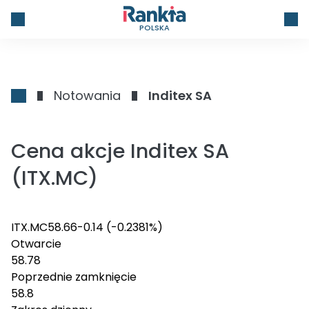
POLSKA
Notowania
Inditex SA
Cena akcje Inditex SA
(ITX.MC)
ITX.MC
58.66
-0.14
(-0.2381%)
Otwarcie
58.78
Poprzednie zamknięcie
58.8