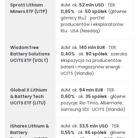
Sprott Lithium
AUM: ok.
52 mln USD
· TER:
Miners ETF (LITP)
0,65%
· ok.
50 spółek
(głównie
górnicy litu) · portfel
producentów i eksploratorów
litu · USA (Nasdaq)
WisdomTree
AUM: ok.
140 mln EUR
· TER:
Battery Solutions
0,40%
· ok.
90 spółek
· szeroka
UCITS ETF (VOLT)
ekspozycja na producentów
baterii i magazynów energii ·
UCITS (Irlandia)
Global X Lithium
AUM: ok.
94 mln EUR
· TER:
& Battery Tech
0,60%
· ok.
35 spółek
· główne
UCITS ETF (LI7U)
pozycje: Rio Tinto, Albemarle,
Samsung SDI · UCITS (Irlandia)
iShares Lithium &
AUM: ok.
33,5 mln USD
· TER:
Battery
0,55%
· ok.
66 spółek
· główne