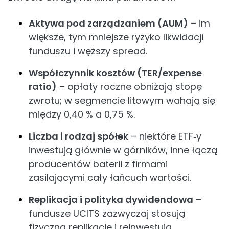
Aktywa pod zarządzaniem (AUM)
– im
większe, tym mniejsze ryzyko likwidacji
funduszu i węższy spread.
Współczynnik kosztów (TER/expense
ratio)
– opłaty roczne obniżają stopę
zwrotu; w segmencie litowym wahają się
między 0,40 % a 0,75 %.
Liczba i rodzaj spółek
– niektóre ETF‑y
inwestują głównie w górników, inne łączą
producentów baterii z firmami
zasilającymi cały łańcuch wartości.
Replikacja i polityka dywidendowa
–
fundusze UCITS zazwyczaj stosują
fizyczną replikację i reinwestują