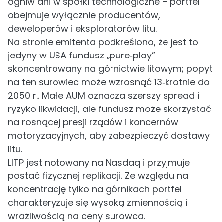
ogniw ani w spółki technologiczne – portfel
obejmuje wyłącznie producentów,
deweloperów i eksploratorów litu.
Na stronie emitenta podkreślono, że jest to
jedyny w USA fundusz „pure‑play”
skoncentrowany na górnictwie litowym; popyt
na ten surowiec może wzrosnąć 13‑krotnie do
2050 r.. Małe AUM oznacza szerszy spread i
ryzyko likwidacji, ale fundusz może skorzystać
na rosnącej presji rządów i koncernów
motoryzacyjnych, aby zabezpieczyć dostawy
litu.
LITP jest notowany na Nasdaq i przyjmuje
postać fizycznej replikacji. Ze względu na
koncentrację tylko na górnikach portfel
charakteryzuje się wysoką zmiennością i
wrażliwością na ceny surowca.