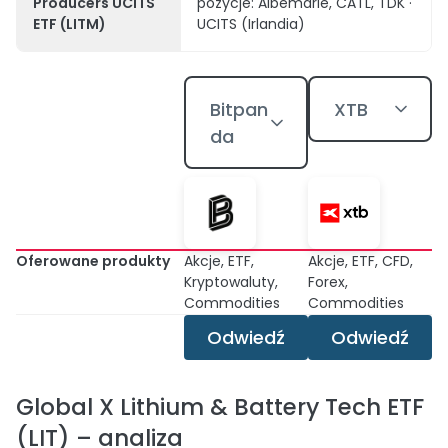
Producers UCITS
pozycje: Albemarle, CATL, TDK ·
ETF (LITM)
UCITS (Irlandia)
Bitpan
XTB
da
Oferowane produkty
Akcje, ETF,
Akcje, ETF, CFD,
Kryptowaluty,
Forex,
Commodities
Commodities
Odwiedź
Odwiedź
Global X Lithium & Battery Tech ETF
(LIT) – analiza