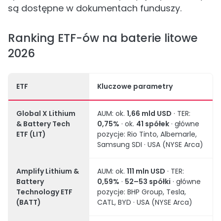
są dostępne w dokumentach funduszy.
Ranking ETF-ów na baterie litowe
2026
ETF
Kluczowe parametry
Global X Lithium
AUM: ok.
1,66 mld USD
· TER:
& Battery Tech
0,75%
· ok.
41 spółek
· główne
ETF (LIT)
pozycje: Rio Tinto, Albemarle,
Samsung SDI · USA (NYSE Arca)
Amplify Lithium &
AUM: ok.
111 mln USD
· TER:
Battery
0,59%
·
52–53 spółki
· główne
Technology ETF
pozycje: BHP Group, Tesla,
(BATT)
CATL, BYD · USA (NYSE Arca)