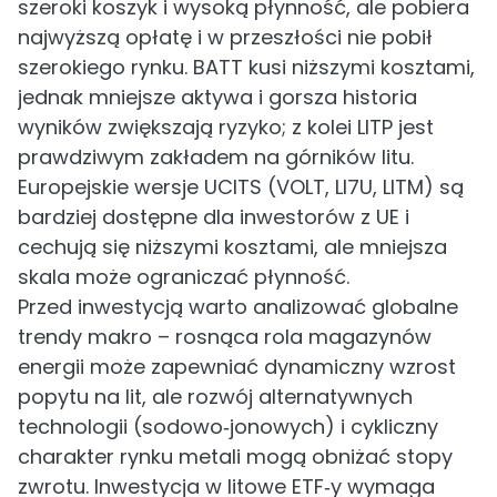
szeroki koszyk i wysoką płynność, ale pobiera
najwyższą opłatę i w przeszłości nie pobił
szerokiego rynku. BATT kusi niższymi kosztami,
jednak mniejsze aktywa i gorsza historia
wyników zwiększają ryzyko; z kolei LITP jest
prawdziwym zakładem na górników litu.
Europejskie wersje UCITS (VOLT, LI7U, LITM) są
bardziej dostępne dla inwestorów z UE i
cechują się niższymi kosztami, ale mniejsza
skala może ograniczać płynność.
Przed inwestycją warto analizować globalne
trendy makro – rosnąca rola magazynów
energii może zapewniać dynamiczny wzrost
popytu na lit, ale rozwój alternatywnych
technologii (sodowo‑jonowych) i cykliczny
charakter rynku metali mogą obniżać stopy
zwrotu. Inwestycja w litowe ETF‑y wymaga