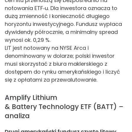
cen litu przenoszą się bezpośrednio na
notowania ETF‑u. Dla inwestora oznacza to
dużą zmienność i konieczność długiego
horyzontu inwestycyjnego. Fundusz wypłaca
dywidendy półrocznie, a minimalny spread
wynosi ok. 0,29 %.
LIT jest notowany na NYSE Arca i
denominowany w dolarze; polski inwestor
musi skorzystać z biura maklerskiego z
dostępem do rynku amerykańskiego i liczyć
się z opłatami za przewalutowanie.
Amplify Lithium
& Battery Technology ETF (BATT) –
analiza
Drugi amerykański fundusz czysto litowy