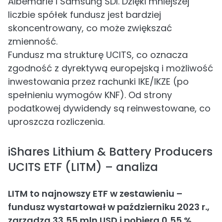
Albemarle i Samsung SDI. Dzięki mniejszej
liczbie spółek fundusz jest bardziej
skoncentrowany, co może zwiększać
zmienność.
Fundusz ma strukturę UCITS, co oznacza
zgodność z dyrektywą europejską i możliwość
inwestowania przez rachunki IKE/IKZE (po
spełnieniu wymogów KNF). Od strony
podatkowej dywidendy są reinwestowane, co
uproszcza rozliczenia.
iShares Lithium & Battery Producers
UCITS ETF (LITM) – analiza
LITM to najnowszy ETF w zestawieniu –
fundusz wystartował w październiku 2023 r.,
zarządza 33,55 mln USD i pobiera 0,55 %