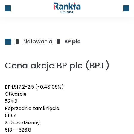
POLSKA
Notowania
BP plc
Cena akcje BP plc (BP.L)
BP.L
517.2
-2.5
(-0.48105%)
Otwarcie
524.2
Poprzednie zamknięcie
519.7
Zakres dzienny
513
—
526.8