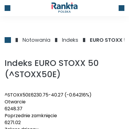
POLSKA
Notowania
Indeks
EURO STOXX 5
Indeks EURO STOXX 50
(^STOXX50E)
^STOXX50E
6230.75
-40.27
(-0.64216%)
Otwarcie
6248.37
Poprzednie zamknięcie
6271.02