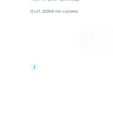
13 LUT, 2025
8
min
czytania
728 x 90
1