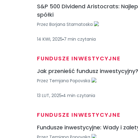
S&P 500 Dividend Aristocrats: Najle
spółki
Przez
Borjana Stamatoska
14 KWI, 2025
7
min
czytania
FUNDUSZE INWESTYCYJNE
Jak przenieść fundusz inwestycyjny
Przez
Temjana Popovska
13 LUT, 2025
4
min
czytania
FUNDUSZE INWESTYCYJNE
Fundusze inwestycyjne: Wady i zalet
Przez
Temjana Popovska