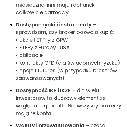
miesięczne, inni mają rachunek
całkowicie darmowy.
Dostępne rynki i instrumenty
–
sprawdzam, czy broker pozwala kupić:
• akcje i ETF-y z GPW
• ETF-y z Europy i USA
• obligacje
• kontrakty CFD (dla świadomych ryzyka)
• opcje i futures (w przypadku brokerów
zaawansowanych)
Dostępność IKE i IKZE
– dla wielu
inwestorów to kluczowy element ze
względu na podatki. Nie wszyscy brokerzy
mają te konta.
Waluty i przewalutowania
– część