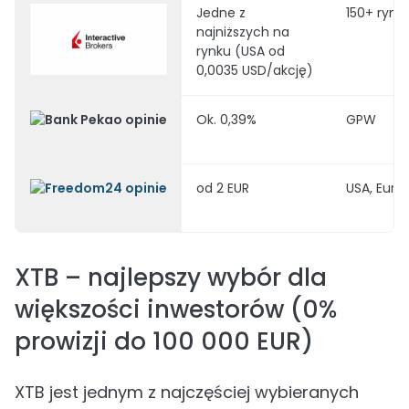
Jedne z
150+ rynk
najniższych na
rynku (USA od
0,0035 USD/akcję)
Ok. 0,39%
GPW
od 2 EUR
USA, Europ
XTB – najlepszy wybór dla
większości inwestorów (0%
prowizji do 100 000 EUR)
XTB jest jednym z najczęściej wybieranych