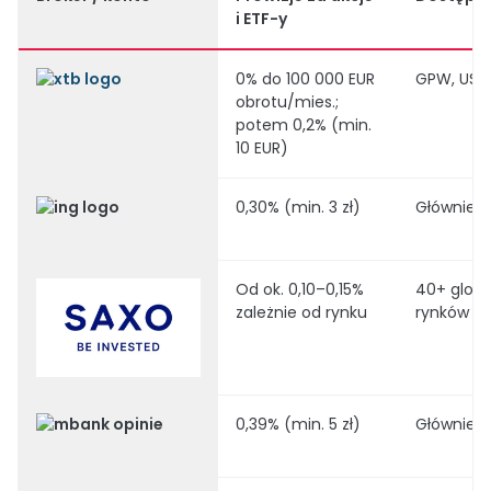
i ETF-y
0% do 100 000 EUR
GPW, USA,
obrotu/mies.;
potem 0,2% (min.
10 EUR)
0,30% (min. 3 zł)
Głównie 
Od ok. 0,10–0,15%
40+ glob
zależnie od rynku
rynków
0,39% (min. 5 zł)
Głównie 