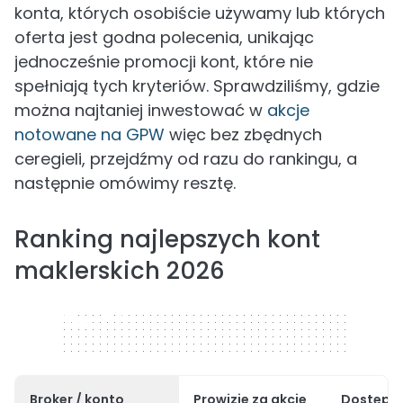
konta, których osobiście używamy lub których
oferta jest godna polecenia, unikając
jednocześnie promocji kont, które nie
spełniają tych kryteriów. Sprawdziliśmy, gdzie
można najtaniej inwestować w
akcje
notowane na GPW
więc bez zbędnych
ceregieli, przejdźmy od razu do rankingu, a
następnie omówimy resztę.
Ranking najlepszych kont
maklerskich 2026
320 x 50
Broker / konto
Prowizje za akcje
Dostępne