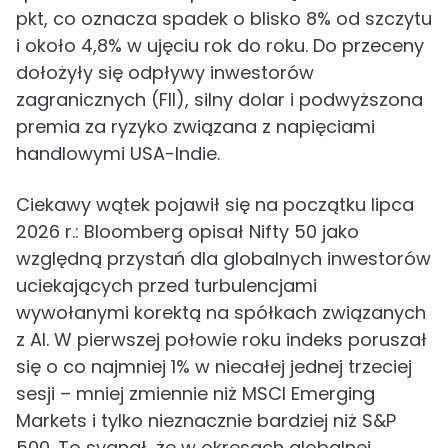
pkt, co oznacza spadek o blisko 8% od szczytu
i około 4,8% w ujęciu rok do roku. Do przeceny
dołożyły się odpływy inwestorów
zagranicznych (FII), silny dolar i podwyższona
premia za ryzyko związana z napięciami
handlowymi USA-Indie.
Ciekawy wątek pojawił się na początku lipca
2026 r.: Bloomberg opisał Nifty 50 jako
względną przystań dla globalnych inwestorów
uciekających przed turbulencjami
wywołanymi korektą na spółkach związanych
z AI. W pierwszej połowie roku indeks poruszał
się o co najmniej 1% w niecałej jednej trzeciej
sesji – mniej zmiennie niż MSCI Emerging
Markets i tylko nieznacznie bardziej niż S&P
500. To sygnał, że w okresach globalnej