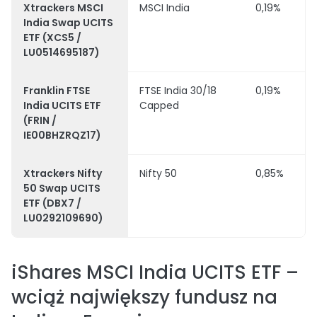
Xtrackers MSCI
MSCI India
0,19%
India Swap UCITS
ETF (XCS5 /
LU0514695187)
Franklin FTSE
FTSE India 30/18
0,19%
India UCITS ETF
Capped
(FRIN /
IE00BHZRQZ17)
Xtrackers Nifty
Nifty 50
0,85%
50 Swap UCITS
ETF (DBX7 /
LU0292109690)
iShares MSCI India UCITS ETF –
wciąż największy fundusz na