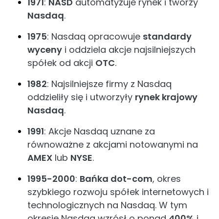
1971
:
NASD
automatyzuje rynek i tworzy
Nasdaq
.
1975
: Nasdaq opracowuje
standardy
wyceny
i oddziela akcje najsilniejszych
spółek od akcji
OTC
.
1982
: Najsilniejsze firmy z Nasdaq
oddzieliły się i utworzyły
rynek krajowy
Nasdaq
.
1991
: Akcje Nasdaq uznane za
równoważne z akcjami notowanymi na
AMEX
lub
NYSE
.
1995-2000
:
Bańka dot-com
, okres
szybkiego rozwoju spółek internetowych i
technologicznych na Nasdaq. W tym
okresie Nasdaq wzrósł o ponad
400%
i