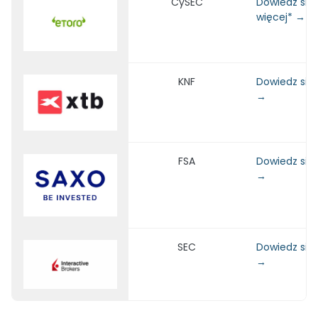
CySEC
Dowiedz się
więcej* →
KNF
Dowiedz się 
→
FSA
Dowiedz się 
→
SEC
Dowiedz się 
→