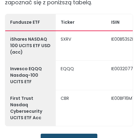
zapoznać się z poniższą tabelą.
Fundusze ETF
Ticker
ISIN
iShares NASDAQ
SXRV
IE00B53SZB1
100 UCITS ETF USD
(acc)
Invesco EQQQ
EQQQ
IE003207701
Nasdaq-100
UCITS ETF
First Trust
CBR
IE00BF16M72
Nasdaq
Cybersecurity
UCITS ETF Acc