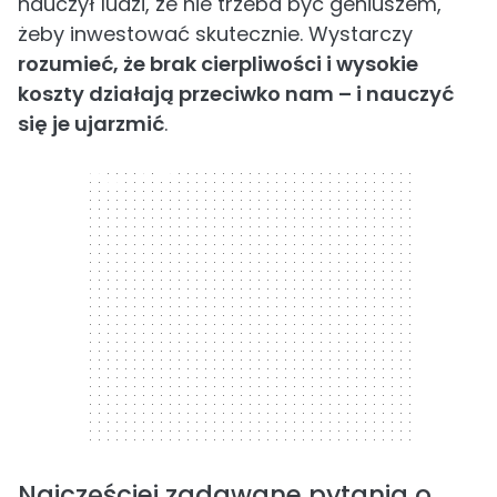
nauczył ludzi, że nie trzeba być geniuszem,
żeby inwestować skutecznie. Wystarczy
rozumieć, że brak cierpliwości i wysokie
koszty działają przeciwko nam – i nauczyć
się je ujarzmić
.
300 x 250
Najczęściej zadawane pytania o