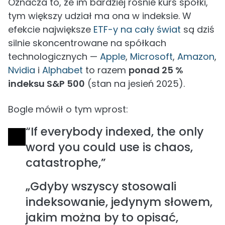
Oznacza to, że im bardziej rośnie kurs spółki,
tym większy udział ma ona w indeksie. W
efekcie największe
ETF-y na cały świat
są dziś
silnie skoncentrowane na spółkach
technologicznych —
Apple
,
Microsoft
,
Amazon
,
Nvidia
i
Alphabet
to razem
ponad 25 %
indeksu S&P 500
(stan na jesień 2025).
Bogle mówił o tym wprost:
“If everybody indexed, the only
word you could use is chaos,
catastrophe,”
„Gdyby wszyscy stosowali
indeksowanie, jedynym słowem,
jakim można by to opisać,