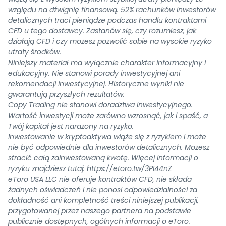
względu na dźwignię finansową. 52% rachunków inwestorów
detalicznych traci pieniądze podczas handlu kontraktami
CFD u tego dostawcy. Zastanów się, czy rozumiesz, jak
działają CFD i czy możesz pozwolić sobie na wysokie ryzyko
utraty środków.
Niniejszy materiał ma wyłącznie charakter informacyjny i
edukacyjny. Nie stanowi porady inwestycyjnej ani
rekomendacji inwestycyjnej. Historyczne wyniki nie
gwarantują przyszłych rezultatów.
Copy Trading nie stanowi doradztwa inwestycyjnego.
Wartość inwestycji może zarówno wzrosnąć, jak i spaść, a
Twój kapitał jest narażony na ryzyko.
Inwestowanie w kryptoaktywa wiąże się z ryzykiem i może
nie być odpowiednie dla inwestorów detalicznych. Możesz
stracić całą zainwestowaną kwotę. Więcej informacji o
ryzyku znajdziesz tutaj:
https://etoro.tw/3PI44nZ
eToro USA LLC nie oferuje kontraktów CFD, nie składa
żadnych oświadczeń i nie ponosi odpowiedzialności za
dokładność ani kompletność treści niniejszej publikacji,
przygotowanej przez naszego partnera na podstawie
publicznie dostępnych, ogólnych informacji o eToro.