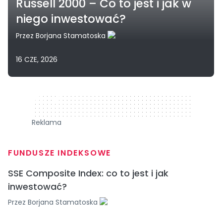
Russell 2000 – Co to jest i jak w
niego inwestować?
Przez
Borjana Stamatoska
16 CZE, 2026
320 x 50
Reklama
FUNDUSZE INDEKSOWE
SSE Composite Index: co to jest i jak
inwestować?
Przez
Borjana Stamatoska