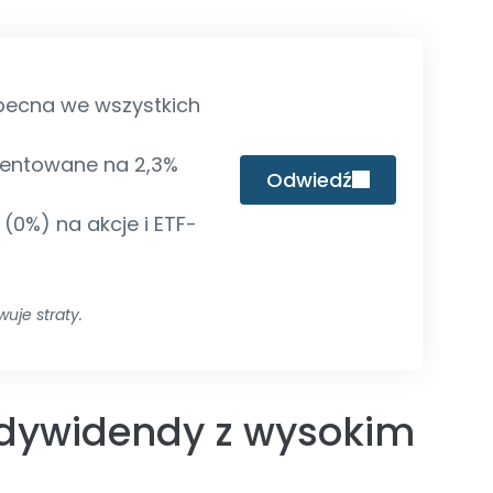
becna we wszystkich
entowane na 2,3%
Odwiedź
 (0%) na akcje i ETF-
uje straty.
ą dywidendy z wysokim