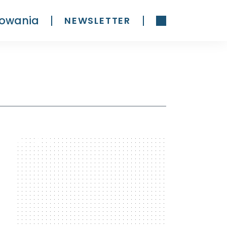
owania
NEWSLETTER
300 x 600