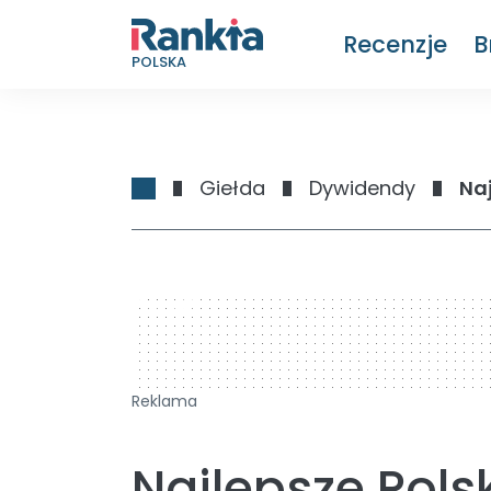
Recenzje
B
POLSKA
Giełda
Dywidendy
Na
728 x 90
Reklama
Najlepsze Polsk