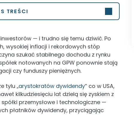
IS TREŚCI
inwestorów — i trudno się temu dziwić. Po
 wysokiej inflacji i rekordowych stóp
czyna szukać stabilnego dochodu z rynku
d spółek notowanych na GPW ponownie stają
igacji czy funduszy pieniężnych.
 tylu „
arystokratów dywidendy
” co w USA,
nawet kilkudziesięciu lat dzielą się zyskiem z
, spółki przemysłowe i technologiczne —
lnych płatników dywidendy, przyciągając