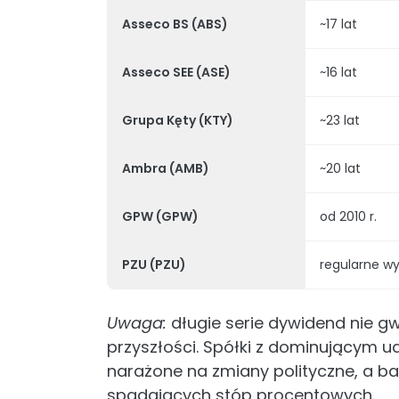
Asseco BS (ABS)
~17 lat
Asseco SEE (ASE)
~16 lat
Grupa Kęty (KTY)
~23 lat
Ambra (AMB)
~20 lat
GPW (GPW)
od 2010 r.
PZU (PZU)
regularne wy
Uwaga:
długie serie dywidend nie g
przyszłości. Spółki z dominującym u
narażone na zmiany polityczne, a b
spadających stóp procentowych.