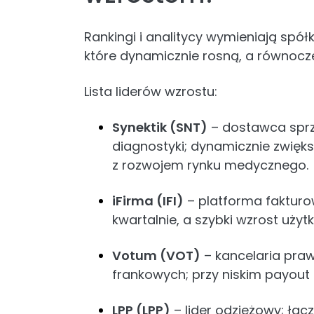
Rankingi i analitycy wymieniają spó
które dynamicznie rosną, a równocześ
Lista liderów wzrostu:
Synektik (SNT)
– dostawca sprz
diagnostyki; dynamicznie zwięks
z rozwojem rynku medycznego.
iFirma (IFI)
– platforma fakturo
kwartalnie, a szybki wzrost użyt
Votum (VOT)
– kancelaria pra
frankowych; przy niskim payout r
LPP (LPP)
– lider odzieżowy; łąc