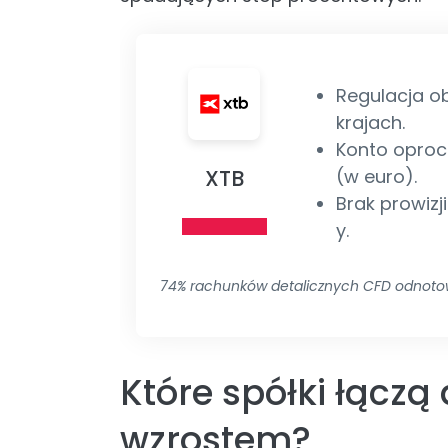
Regulacja o
krajach.
Konto oproc
XTB
(w euro).
Brak prowizji
y.
74% rachunków detalicznych CFD odnotow
Które spółki łącz
wzrostem?