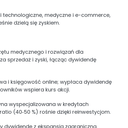
łki technologiczne, medyczne i e-commerce,
nie dzielą się zyskiem.
ętu medycznego i rozwiązań dla
za sprzedaż i zyski, łącząc dywidendę
wa i księgowość online; wypłaca dywidendę
kowników wspiera kurs akcji.
wna wyspecjalizowana w kredytach
atio (40‑50 %) rośnie dzięki reinwestycjom.
zy dywidendę z ekspansją zagraniczną.