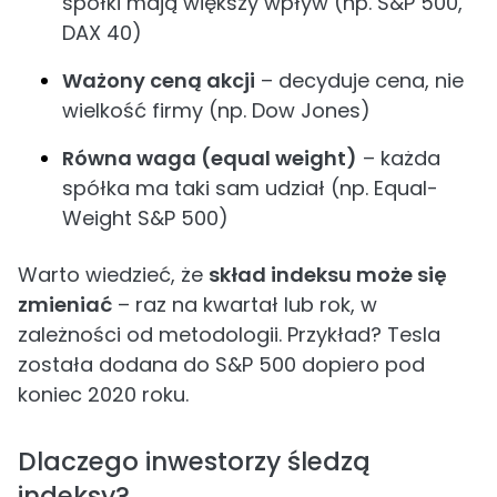
spółki mają większy wpływ (np. S&P 500,
DAX 40)
Ważony ceną akcji
– decyduje cena, nie
wielkość firmy (np. Dow Jones)
Równa waga (equal weight)
– każda
spółka ma taki sam udział (np. Equal-
Weight S&P 500)
Warto wiedzieć, że
skład indeksu może się
zmieniać
– raz na kwartał lub rok, w
zależności od metodologii. Przykład? Tesla
została dodana do S&P 500 dopiero pod
koniec 2020 roku.
Dlaczego inwestorzy śledzą
indeksy?