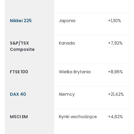
Nikkei 225
Japonia
+1,30%
S&P/TSX
Kanada
+7,92%
Composite
FTSE 100
Wielka Brytania
+8,96%
DAX 40
Niemcy
+21,42%
MSCI EM
Rynki wschodzące
+4,62%