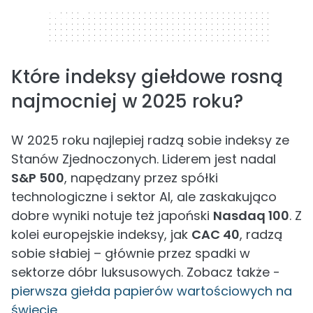
320 x 50
Które indeksy giełdowe rosną
najmocniej w 2025 roku?
W 2025 roku najlepiej radzą sobie indeksy ze
Stanów Zjednoczonych. Liderem jest nadal
S&P 500
, napędzany przez spółki
technologiczne i sektor AI, ale zaskakująco
dobre wyniki notuje też japoński
Nasdaq 100
. Z
kolei europejskie indeksy, jak
CAC 40
, radzą
sobie słabiej – głównie przez spadki w
sektorze dóbr luksusowych. Zobacz także -
pierwsza giełda papierów wartościowych na
świecie