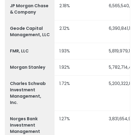
JP Morgan Chase
2.18%
6,565,540,6
& Company
Geode Capital
2.12%
6,390,841,17
Management, LLC
FMR, LLC
1.93%
5,819,979,16
Morgan Stanley
1.92%
5,782,714,44
Charles Schwab
1.72%
5,200,322,87
Investment
Management,
Inc.
Norges Bank
1.27%
3,831,654,96
Investment
Management