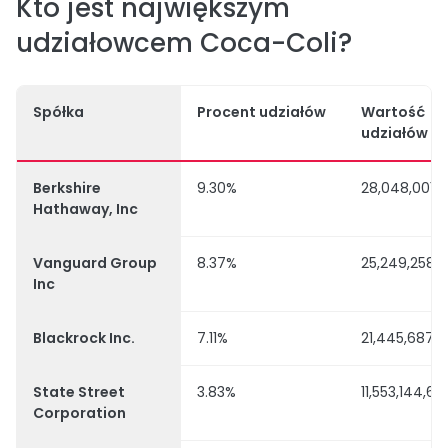
Kto jest największym
udziałowcem Coca-Coli?
Spółka
Procent udziałów
Wartość
udziałów
Berkshire
9.30%
28,048,001,
Hathaway, Inc
Vanguard Group
8.37%
25,249,258,
Inc
Blackrock Inc.
7.11%
21,445,687,
State Street
3.83%
11,553,144,63
Corporation