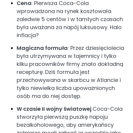
Cena
: Pierwsza Coca-Cola
wprowadzona na rynek kosztowała
zaledwie 5 centów i w tamtych czasach
była uważana za napój luksusowy. Halo
inflacja?
Magiczna formuła
: Przez dziesięciolecia
była utrzymywana w tajemnicy i tylko
kilku pracowników firmy znało dokładną
recepturę. Dziś formuła jest
przechowywana w skarbcu w Atlancie i
tylko niewielka liczba upoważnionych
osób ma do niej dostęp.
W czasie II wojny światowej
Coca-Cola
stworzyła pierwszą puszkę napoju
bezalkoholowego, aby amerykańscy
żołnierze mogli zabrać ją wszędzie jako