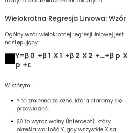
różnych wskaźników ekonomicznych.
Wielokrotna Regresja Liniowa: Wzór
Ogólny wzór wielokrotnej regresji liniowej jest
następujący:
Y=β 0 ​ +β 1 ​ X 1 ​ +β 2 ​ X 2 ​ +…+β p ​ X
p ​ +ε
W którym:
Y to zmienna zależna, którą staramy się
przewidzieć.
β0 to wyraz wolny (intercept), który
określa wartość Y, gdy wszystkie X są