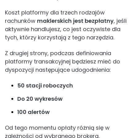
Koszt platformy dla trzech rodzajów
rachunków
maklerskich jest bezpłatny
, jeśli
aktywnie handlujesz, co jest oczywiste dla
tych, którzy korzystają z tego narzędzia.
Z drugiej strony, podczas definiowania
platformy transakcyjnej będziesz mieć do
dyspozycji następujące udogodnienia:
50 stacji roboczych
Do 20 wykresów
100 alertów
Od tego momentu opłaty różnią się w
zależności od wybranego brokera.