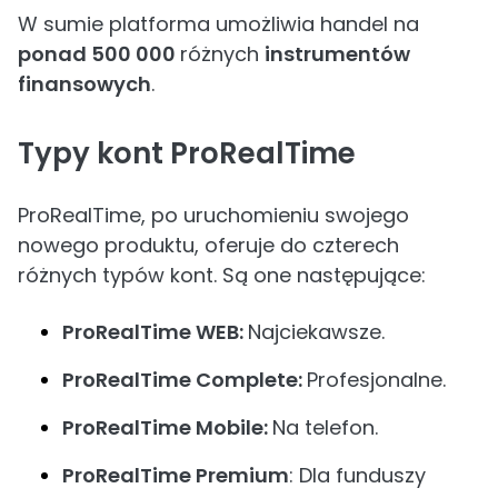
W sumie platforma umożliwia handel na
ponad 500 000
różnych
instrumentów
finansowych
.
Typy kont ProRealTime
ProRealTime, po uruchomieniu swojego
nowego produktu, oferuje do czterech
różnych typów kont. Są one następujące:
ProRealTime WEB:
Najciekawsze.
ProRealTime Complete:
Profesjonalne.
ProRealTime Mobile:
Na telefon.
ProRealTime Premium
: Dla funduszy