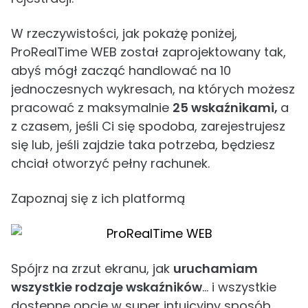
W rzeczywistości, jak pokażę poniżej,
ProRealTime WEB został zaprojektowany tak,
abyś mógł zacząć handlować na 10
jednoczesnych wykresach, na których możesz
pracować z maksymalnie
25 wskaźnikami,
a
z czasem, jeśli Ci się spodoba, zarejestrujesz
się lub, jeśli zajdzie taka potrzeba, będziesz
chciał otworzyć pełny rachunek.
Zapoznaj się z ich platformą
Spójrz na zrzut ekranu, jak
uruchamiam
wszystkie rodzaje wskaźników
... i wszystkie
dostępne opcje w super intuicyjny sposób.