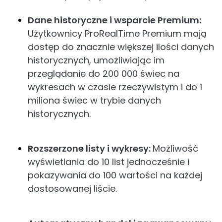
Dane historyczne i wsparcie Premium:
Użytkownicy ProRealTime Premium mają
dostęp do znacznie większej ilości danych
historycznych, umożliwiając im
przeglądanie do 200 000 świec na
wykresach w czasie rzeczywistym i do 1
miliona świec w trybie danych
historycznych.
Rozszerzone listy i wykresy:
Możliwość
wyświetlania do 10 list jednocześnie i
pokazywania do 100 wartości na każdej
dostosowanej liście.