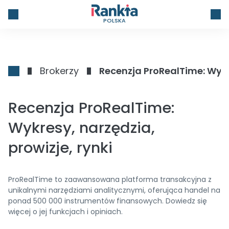
POLSKA
Brokerzy
Recenzja ProRealTime: Wykre
Recenzja ProRealTime:
Wykresy, narzędzia,
prowizje, rynki
ProRealTime to zaawansowana platforma transakcyjna z
unikalnymi narzędziami analitycznymi, oferująca handel na
ponad 500 000 instrumentów finansowych. Dowiedz się
więcej o jej funkcjach i opiniach.