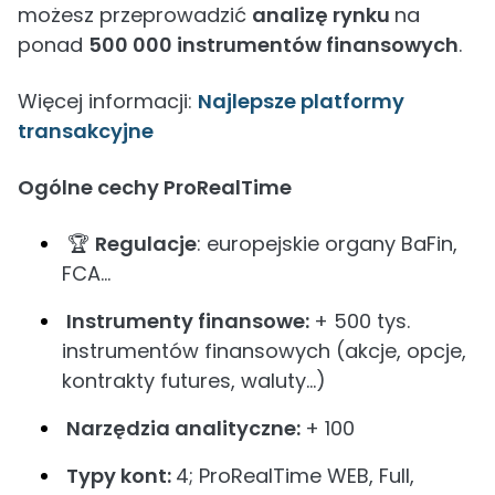
możesz przeprowadzić
analizę rynku
na
ponad
500 000 instrumentów finansowych
.
Więcej informacji:
Najlepsze platformy
transakcyjne
Ogólne cechy ProRealTime
🏆
Regulacje
: europejskie organy BaFin,
FCA...
Instrumenty finansowe:
+ 500 tys.
instrumentów finansowych (akcje, opcje,
kontrakty futures, waluty...)
Narzędzia analityczne:
+ 100
Typy kont:
4; ProRealTime WEB, Full,