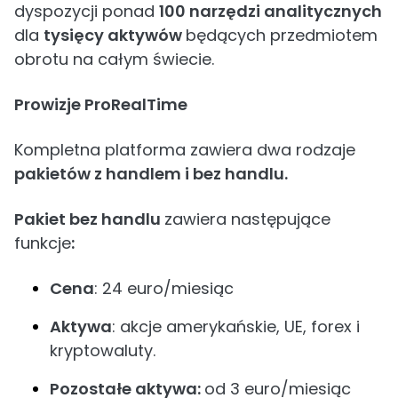
dyspozycji ponad
100 narzędzi analitycznych
dla
tysięcy aktywów
będących przedmiotem
obrotu na całym świecie.
Prowizje ProRealTime
Kompletna platforma zawiera dwa rodzaje
pakietów z handlem i bez handlu.
Pakiet bez handlu
zawiera następujące
funkcje
:
Cena
: 24 euro/miesiąc
Aktywa
: akcje amerykańskie, UE, forex i
kryptowaluty.
Pozostałe aktywa:
od 3 euro/miesiąc