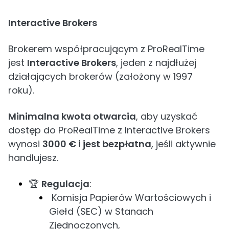
Interactive Brokers
Brokerem współpracującym z ProRealTime
jest
Interactive Brokers
, jeden z najdłużej
działających brokerów (założony w 1997
roku).
Minimalna kwota otwarcia
, aby uzyskać
dostęp do ProRealTime z Interactive Brokers
wynosi
3000 € i jest bezpłatna
, jeśli aktywnie
handlujesz.
🏆
Regulacja
:
Komisja Papierów Wartościowych i
Giełd (SEC) w Stanach
Zjednoczonych,