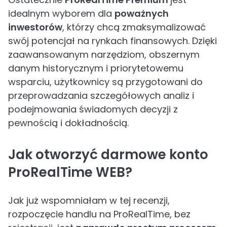
idealnym wyborem dla
poważnych
inwestorów
, którzy chcą zmaksymalizować
swój potencjał na rynkach finansowych. Dzięki
zaawansowanym narzędziom, obszernym
danym historycznym i priorytetowemu
wsparciu, użytkownicy są przygotowani do
przeprowadzania szczegółowych analiz i
podejmowania świadomych decyzji z
pewnością i dokładnością.
Jak otworzyć darmowe konto
ProRealTime WEB?
Jak już wspomniałam w tej recenzji,
rozpoczęcie handlu na ProRealTime, bez