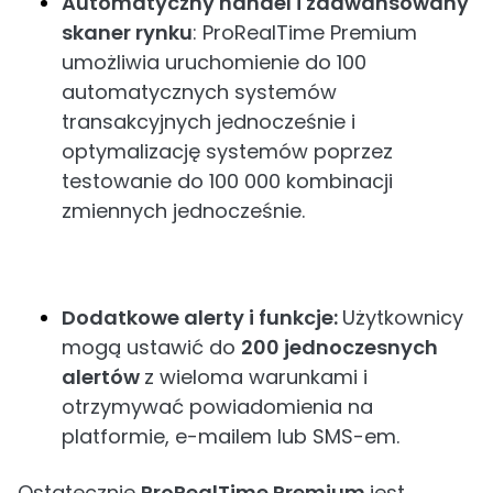
Automatyczny handel i zaawansowany
skaner rynku
: ProRealTime Premium
umożliwia uruchomienie do 100
automatycznych systemów
transakcyjnych jednocześnie i
optymalizację systemów poprzez
testowanie do 100 000 kombinacji
zmiennych jednocześnie.
Dodatkowe alerty i funkcje:
Użytkownicy
mogą ustawić do
200 jednoczesnych
alertów
z wieloma warunkami i
otrzymywać powiadomienia na
platformie, e-mailem lub SMS-em.
Ostatecznie
ProRealTime Premium
jest