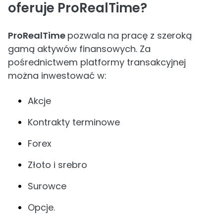
oferuje ProRealTime?
ProRealTime
pozwala na pracę z szeroką
gamą aktywów finansowych. Za
pośrednictwem platformy transakcyjnej
można inwestować w:
Akcje
Kontrakty terminowe
Forex
Złoto i srebro
Surowce
Opcje.