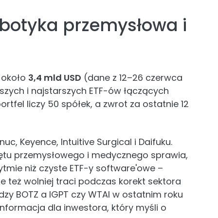
obotyka przemysłowa i
 około
3,4 mld USD
(dane z 12–26 czerwca
ększych i najstarszych ETF-ów łączących
rtfel liczy 50 spółek, a zwrot za ostatnie 12
uc, Keyence, Intuitive Surgical i Daifuku.
ętu przemysłowego i medycznego sprawia,
ytmie niż czyste ETF-y software'owe –
le też wolniej traci podczas korekt sektora
ędzy BOTZ a IGPT czy WTAI w ostatnim roku
informacja dla inwestora, który myśli o