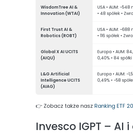
WisdomTree AI &
USA • AUM: ~548 
Innovation (WTAI)
• 48 spółek • Zwro
First Trust AI &
USA • AUM: ~688 
Robotics (ROBT)
• 116 spółek • Zwro
Global X AI UCITS
Europa • AUM: 84
(AIQU)
0,40% • 84 spółki 
L&G Artificial
Europa • AUM: ~1,
Intelligence UCITS
0,49% • ~58 spółe
(AIAG)
👉 Zobacz także nasz
Ranking ETF 2
Invesco IGPT – AI