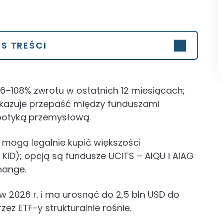
IS TREŚCI
06–108% zwrotu w ostatnich 12 miesiącach;
pokazuje przepaść między funduszami
botyką przemysłową.
e mogą legalnie kupić większości
KID); opcją są fundusze UCITS – AIQU i AIAG
hange.
w 2026 r. i ma urosnąć do 2,5 bln USD do
zez ETF-y strukturalnie rośnie.