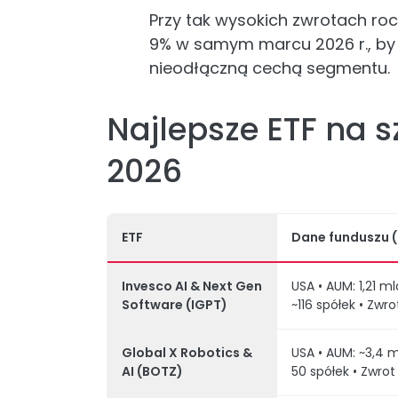
Przy tak wysokich zwrotach roc
9% w samym marcu 2026 r., by 
nieodłączną cechą segmentu.
Najlepsze ETF na s
2026
ETF
Dane funduszu (
Invesco AI & Next Gen
USA • AUM: 1,21 m
Software (IGPT)
~116 spółek • Zwro
Global X Robotics &
USA • AUM: ~3,4 m
AI (BOTZ)
50 spółek • Zwrot 