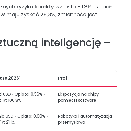
znych ryzyko korekty wzrosło – IGPT stracił
w maju zyskać 28,3%; zmienność jest
ztuczną inteligencję –
cze 2026)
Profil
ld USD • Opłata: 0,56% •
Ekspozycja na chipy
t 1Y: 106,8%
pamięci i software
ld USD • Opłata: 0,68% •
Robotyka i automatyzacja
1Y: 21,1%
przemysłowa