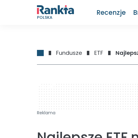
Recenzje
B
POLSKA
Fundusze
ETF
Najleps
728 x 90
Reklama
Najlepsze ETF 