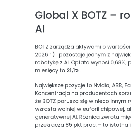
Global X BOTZ – r
AI
BOTZ zarządza aktywami o wartości
2026 r.) i pozostaje jednym z najwi
robotykę z AI. Opłata wynosi 0,68%, po
miesięcy to
21,1%
.
Największe pozycje to Nvidia, ABB, Fan
Koncentracja na producentach sprz
że BOTZ porusza się w nieco innym r
wzrasta wolniej w euforii chipowej, a
generatywnej AI. Różnica zwrotu mi
przekracza 85 pkt proc. – to istotna 