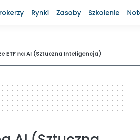
rokerzy
Rynki
Zasoby
Szkolenie
Not
ze ETF na AI (Sztuczna Inteligencja)
na AI (Sztuczna