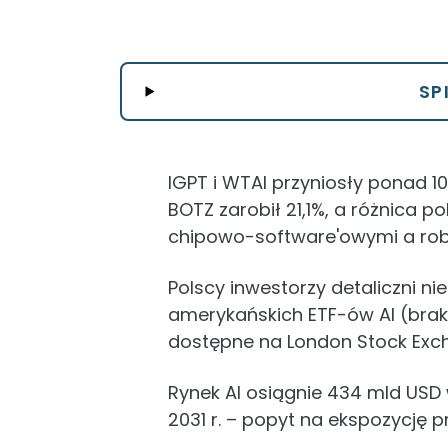
SP
IGPT i WTAI przyniosły ponad 1
BOTZ zarobił 21,1%, a różnica 
chipowo-software'owymi a ro
Polscy inwestorzy detaliczni ni
amerykańskich ETF-ów AI (brak 
dostępne na London Stock Exc
Rynek AI osiągnie 434 mld USD 
2031 r. – popyt na ekspozycję pr