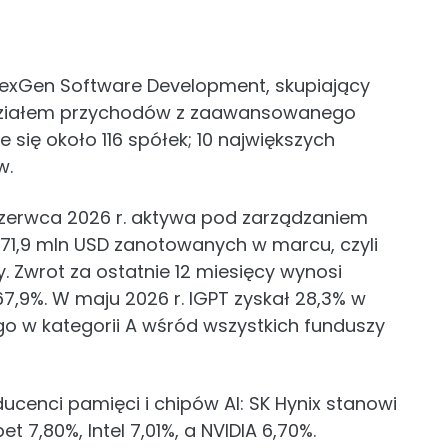
NexGen Software Development, skupiający
działem przychodów z zaawansowanego
się około 116 spółek; 10 największych
w.
zerwca 2026 r. aktywa pod zarządzaniem
671,9 mln USD zanotowanych w marcu, czyli
. Zwrot za ostatnie 12 miesięcy wynosi
67,9%. W maju 2026 r. IGPT zyskał 28,3% w
go w kategorii A wśród wszystkich funduszy
ucenci pamięci i chipów AI: SK Hynix stanowi
 7,80%, Intel 7,01%, a NVIDIA 6,70%.