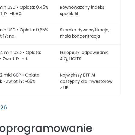
mln USD • Opłata: 0,45%
Równoważony indeks
t 1Y: ~108%
spółek AI
mln USD • Opłata: 0,65%
Szeroka dywersyfikacja,
t 1Y: nd.
mała koncentracja
,4 mln USD • Opłata:
Europejski odpowiednik
• Zwrot 1Y: nd.
AIQ, UCITS
52 mld GBP • Opłata:
Największy ETF AI
k • Zwrot 1Y: ~65%
dostępny dla inwestorów
z UE
026
 i oprogramowanie