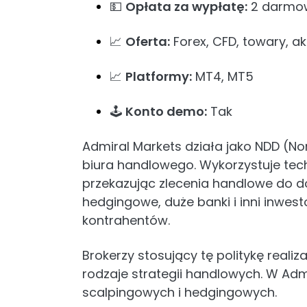
💵
Opłata za wypłatę:
2 darmow
📈
Oferta:
Forex, CFD, towary, ak
📈
Platformy:
MT4, MT5
🕹️
Konto demo:
Tak
Admiral Markets działa jako NDD (No
biura handlowego. Wykorzystuje tech
przekazując zlecenia handlowe do d
hedgingowe, duże banki i inni inwes
kontrahentów.
Brokerzy stosujący tę politykę reali
rodzaje strategii handlowych. W Adm
scalpingowych i hedgingowych.