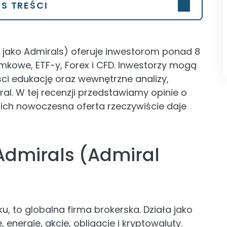
IS TREŚCI
e jako Admirals) oferuje inwestorom ponad 8
mkowe, ETF-y, Forex i CFD. Inwestorzy mogą
ości edukację oraz wewnętrzne analizy,
l. W tej recenzji przedstawiamy opinie o
 ich nowoczesna oferta rzeczywiście daje
 Admirals (Admiral
u, to globalna firma brokerska. Działa jako
 energię, akcje, obligacje i kryptowaluty.