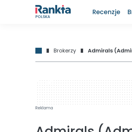
Recenzje
B
POLSKA
Brokerzy
Admirals (Admir
728 x 90
Reklama
Admirals (Admi