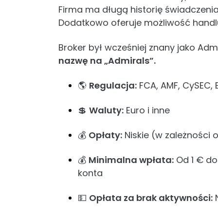
Firma ma długą historię świadczeni
Dodatkowo oferuje możliwość handlu
Broker był wcześniej znany jako Adm
nazwę na „Admirals”.
🌎
Regulacja:
FCA, AMF, CySEC, 
💲
Waluty:
Euro i inne
💰
Opłaty:
Niskie (w zależności
💰
Minimalna wpłata:
Od 1 € do
konta
💵
Opłata za brak aktywności:
N