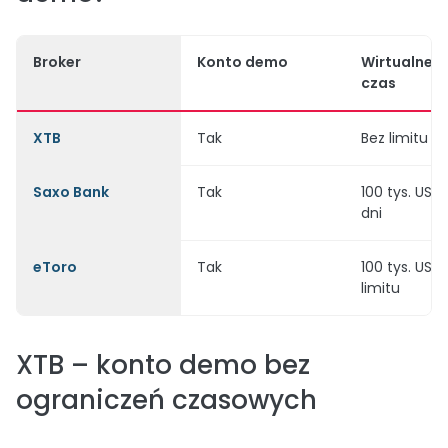
Broker
Konto demo
Wirtualne ś
czas
XTB
Tak
Bez limitu c
Saxo Bank
Tak
100 tys. USD 
dni
eToro
Tak
100 tys. USD,
limitu
XTB – konto demo bez
ograniczeń czasowych