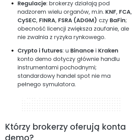
Regulacje
: brokerzy działają pod
nadzorem wielu organów, m.in.
KNF
,
FCA
,
CySEC
,
FINRA
,
FSRA (ADGM)
czy
BaFin
;
obecność licencji zwiększa zaufanie, ale
nie zwalnia z ryzyka rynkowego.
Crypto i futures
: u
Binance
i
Kraken
konto demo dotyczy głównie handlu
instrumentami pochodnymi;
standardowy handel spot nie ma
pełnego symulatora.
320 x 50
Którzy brokerzy oferują konta
demo?