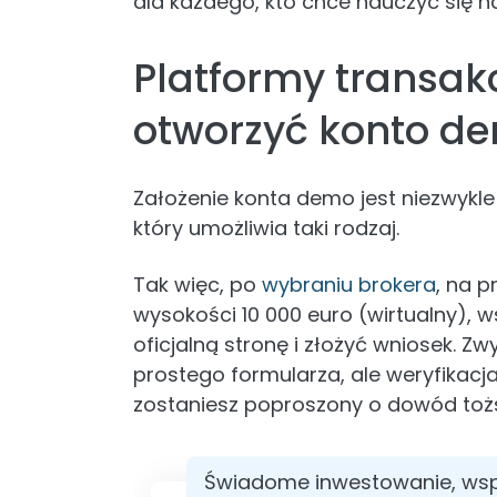
dla każdego, kto chce nauczyć się 
Platformy transak
otworzyć konto d
Założenie konta demo jest niezwykle
który umożliwia taki rodzaj.
Tak więc, po
wybraniu brokera
, na p
wysokości 10 000 euro (wirtualny), w
oficjalną stronę i złożyć wniosek. Z
prostego formularza, ale weryfikacja
zostaniesz poproszony o dowód toż
Świadome inwestowanie, wsp