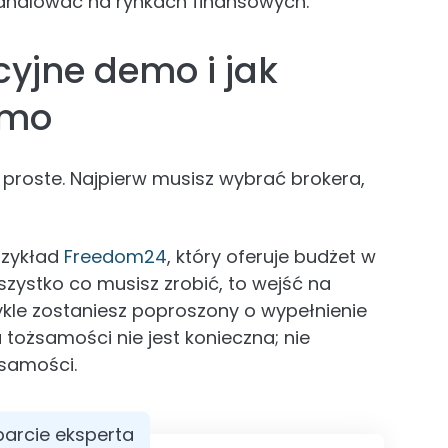
handlować na rynkach finansowych.
cyjne demo i jak
emo
 proste. Najpierw musisz wybrać brokera,
rzykład
Freedom24
, który oferuje budżet w
szystko co musisz zrobić, to wejść na
wykle zostaniesz poproszony o wypełnienie
 tożsamości nie jest konieczna; nie
samości.
arcie eksperta