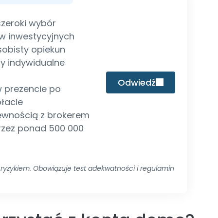
zeroki wybór
w inwestycyjnych
sobisty opiekun
y indywidualne
Odwiedź
w prezencie po
płacie
pewnością z brokerem
zez ponad 500 000
ryzykiem. Obowiązuje test adekwatności i regulamin