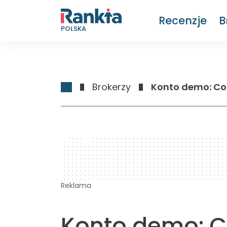
Recenzje
B
POLSKA
Brokerzy
Konto demo: Co t
728 x 90
Reklama
Konto demo: Co 