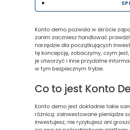
SP
Konto demo pozwala w skrócie zapoz
zanim zaczniesz handlować prawdziw
narzędzie dla początkujących inwe
tę koncepcję, zobaczymy, czym jest
je otworzyć i inne przydatne inform
w tym bezpiecznym trybie.
Co to jest Konto 
Konto demo jest dokładnie takie sam
różnicą: zainwestowane pieniądze są 
inwestujesz, nie ryzykujesz ani gros
się ona za pośrednictwem platfor