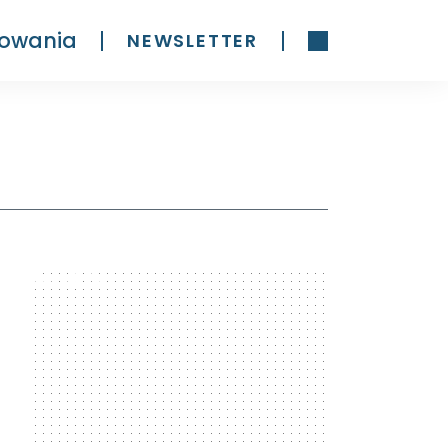
owania
NEWSLETTER
300 x 600