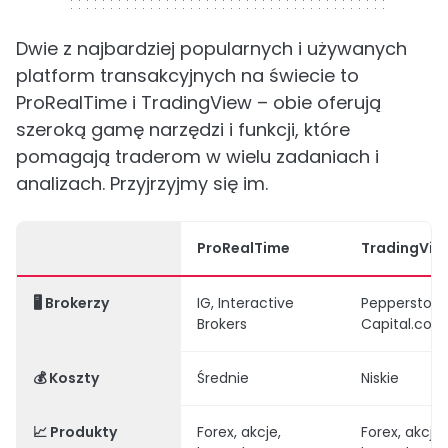
Dwie z najbardziej popularnych i używanych
platform transakcyjnych na świecie to
ProRealTime i TradingView – obie oferują
szeroką gamę narzędzi i funkcji, które
pomagają traderom w wielu zadaniach i
analizach. Przyjrzyjmy się im.
ProRealTime
TradingVie
🖥️ Brokerzy
IG, Interactive
Pepperstone
Brokers
Capital.com
💰 Koszty
Średnie
Niskie
📈 Produkty
Forex, akcje,
Forex, akcje,