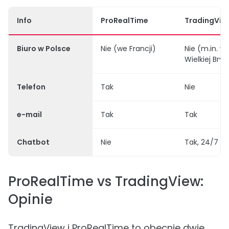
Info
ProRealTime
TradingVie
Biuro w Polsce
Nie (we Francji)
Nie (m.in. w 
Wielkiej Bryt
Telefon
Tak
Nie
e-mail
Tak
Tak
Chatbot
Nie
Tak, 24/7
ProRealTime vs TradingView:
Opinie
TradingView i ProRealTime to obecnie dwie