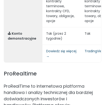
kontrakty
kontrakty
terminowe,
terminowe,
kontrakty CFD,
kontrakty CF
towary, obligacje,
towary, obli
opcje
opcje
🕹️ Konto
Tak (przez 2
Tak
demonstracyjne
tygodnie)
Dowiedz się więcej
TradingVie
→
ProRealtime
ProRealTime to internetowa platforma
handlowa i analizy technicznej dla bardziej
doświadczonych inwestorów i