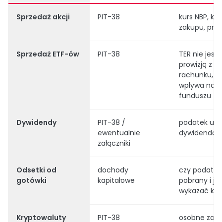
Sprzedaż akcji
PIT-38
kurs NBP, ko
zakupu, prow
Sprzedaż ETF-ów
PIT-38
TER nie jest
prowizją z
rachunku, al
wpływa na w
funduszu
Dywidendy
PIT-38 /
podatek u źr
ewentualnie
dywidenda b
załączniki
Odsetki od
dochody
czy podatek
gotówki
kapitałowe
pobrany i ja
wykazać kw
Kryptowaluty
PIT-38
osobne zasa