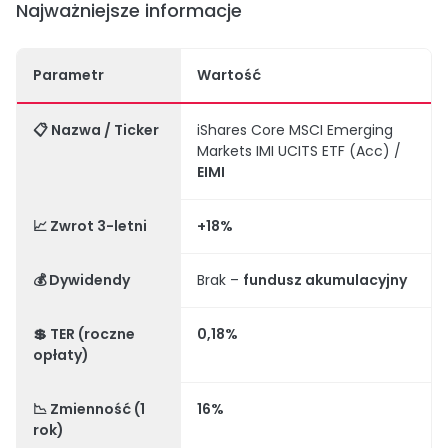
Najważniejsze informacje
Parametr
Wartość
📋
Nazwa / Ticker
iShares Core MSCI Emerging
Markets IMI UCITS ETF (Acc) /
EIMI
📈
Zwrot 3-letni
+18%
💰
Dywidendy
Brak –
fundusz akumulacyjny
💲
TER (roczne
0,18%
opłaty)
📉
Zmienność (1
16%
rok)