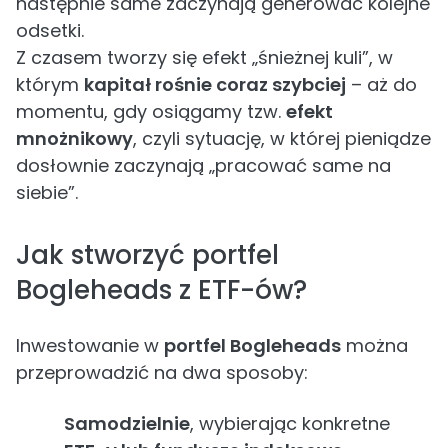
następnie same zaczynają generować kolejne
odsetki.
Z czasem tworzy się efekt „śnieżnej kuli”, w
którym
kapitał rośnie coraz szybciej
– aż do
momentu, gdy osiągamy tzw.
efekt
mnożnikowy
, czyli sytuację, w której pieniądze
dosłownie zaczynają „pracować same na
siebie”.
Jak stworzyć portfel
Bogleheads z ETF-ów?
Inwestowanie w
portfel Bogleheads
można
przeprowadzić na dwa sposoby:
Samodzielnie
, wybierając konkretne