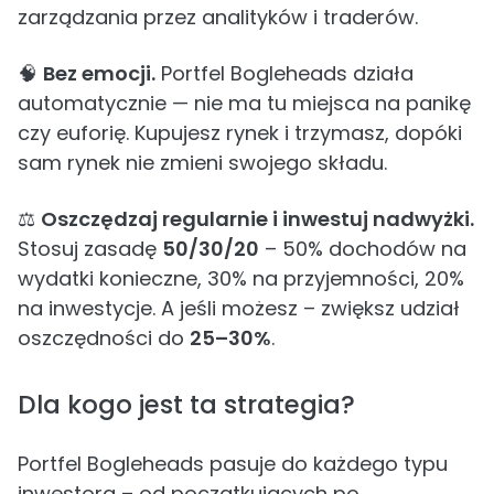
zarządzania przez analityków i traderów.
🧠
Bez emocji.
Portfel Bogleheads działa
automatycznie — nie ma tu miejsca na panikę
czy euforię. Kupujesz rynek i trzymasz, dopóki
sam rynek nie zmieni swojego składu.
⚖️
Oszczędzaj regularnie i inwestuj nadwyżki.
Stosuj zasadę
50/30/20
– 50% dochodów na
wydatki konieczne, 30% na przyjemności, 20%
na inwestycje. A jeśli możesz – zwiększ udział
oszczędności do
25–30%
.
Dla kogo jest ta strategia?
Portfel Bogleheads pasuje do każdego typu
inwestora – od początkujących po