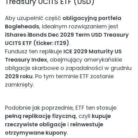
Treasury UCITS ETF (USD)
Aby uzupełnić część
obligacyjną portfela
Bogleheads
, idealnym rozwiązaniem jest
iShares iBonds Dec 2029 Term USD Treasury
UCITS ETF (ticker: IT29)
.
Fundusz ten replikuje
ICE 2029 Maturity US
Treasury Index
, obejmujący amerykańskie
obligacje skarbowe o zapadalności w grudniu
2029 roku
. Po tym terminie ETF zostanie
zamknięty.
Podobnie jak poprzednie, ETF ten stosuje
pełną replikację fizyczną
, czyli
kupuje
rzeczywiste obligacje
i
reinwestuje
otrzymywane kupony
.