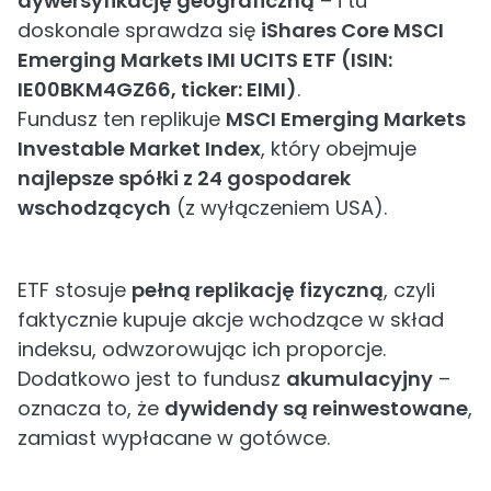
dywersyfikację geograficzną
– i tu
doskonale sprawdza się
iShares Core MSCI
Emerging Markets IMI UCITS ETF (ISIN:
IE00BKM4GZ66, ticker: EIMI)
.
Fundusz ten replikuje
MSCI Emerging Markets
Investable Market Index
, który obejmuje
najlepsze spółki z 24 gospodarek
wschodzących
(z wyłączeniem USA).
ETF stosuje
pełną replikację fizyczną
, czyli
faktycznie kupuje akcje wchodzące w skład
indeksu, odwzorowując ich proporcje.
Dodatkowo jest to fundusz
akumulacyjny
–
oznacza to, że
dywidendy są reinwestowane
,
zamiast wypłacane w gotówce.