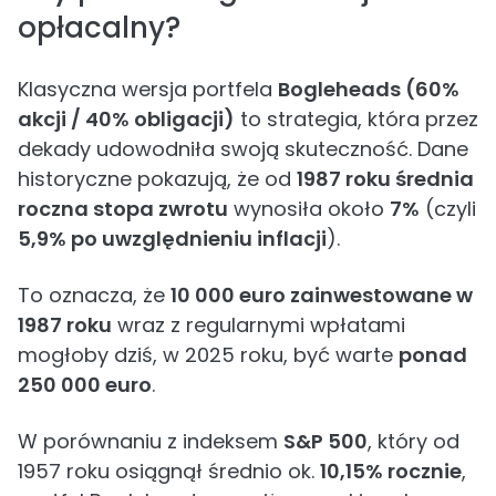
opłacalny?
Klasyczna wersja portfela
Bogleheads (60%
akcji / 40% obligacji)
to strategia, która przez
dekady udowodniła swoją skuteczność. Dane
historyczne pokazują, że od
1987 roku średnia
roczna stopa zwrotu
wynosiła około
7%
(czyli
5,9% po uwzględnieniu inflacji
).
To oznacza, że
10 000 euro zainwestowane w
1987 roku
wraz z regularnymi wpłatami
mogłoby dziś, w 2025 roku, być warte
ponad
250 000 euro
.
W porównaniu z indeksem
S&P 500
, który od
1957 roku osiągnął średnio ok.
10,15% rocznie
,