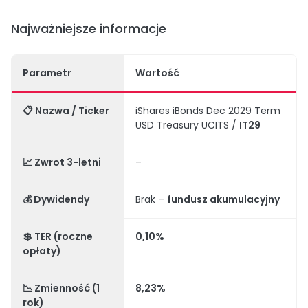
Najważniejsze informacje
Parametr
Wartość
📋
Nazwa / Ticker
iShares iBonds Dec 2029 Term
USD Treasury UCITS /
IT29
📈
Zwrot 3-letni
–
💰
Dywidendy
Brak –
fundusz akumulacyjny
💲
TER (roczne
0,10%
opłaty)
📉
Zmienność (1
8,23%
rok)