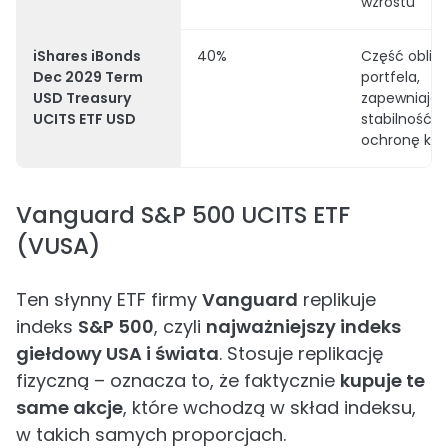
wzrostu
iShares iBonds
40%
Część oblig
Dec 2029 Term
portfela,
USD Treasury
zapewniają
UCITS ETF USD
stabilność i
ochronę kap
Vanguard S&P 500 UCITS ETF
(VUSA)
Ten słynny ETF firmy
Vanguard
replikuje
indeks
S&P 500
, czyli
najważniejszy indeks
giełdowy USA i świata
. Stosuje replikację
fizyczną – oznacza to, że faktycznie
kupuje te
same akcje
, które wchodzą w skład indeksu,
w takich samych proporcjach.