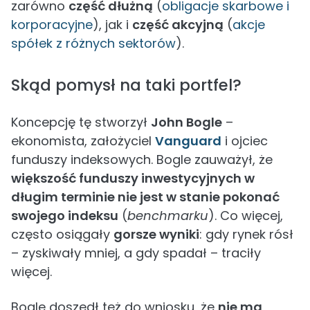
zarówno
część dłużną
(
obligacje skarbowe i
korporacyjne
), jak i
część akcyjną
(
akcje
spółek z różnych sektorów
).
Skąd pomysł na taki portfel?
Koncepcję tę stworzył
John Bogle
–
ekonomista, założyciel
Vanguard
i ojciec
funduszy indeksowych. Bogle zauważył, że
większość funduszy inwestycyjnych w
długim terminie nie jest w stanie pokonać
swojego indeksu
(
benchmarku
). Co więcej,
często osiągały
gorsze wyniki
: gdy rynek rósł
– zyskiwały mniej, a gdy spadał – traciły
więcej.
Bogle doszedł też do wniosku, że
nie ma