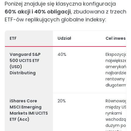
Poniżej znajduje się klasyczna konfiguracja
60% akcji i 40% obligacji
, zbudowana z trzech
ETF-ów replikujących globalne indeksy:
ETF
Udział
Cel inwestyc
Vanguard S&P
40%
Ekspozycja 
500 UCITS ETF
największe s
(USD)
amerykański
Distributing
najbardziej
rentowny ry
długotermi
iShares Core
20%
Równowaga
MSCI Emerging
między USA 
Markets IMI UCITS
rynkami
ETF (Acc)
wschodzący
dużym pote