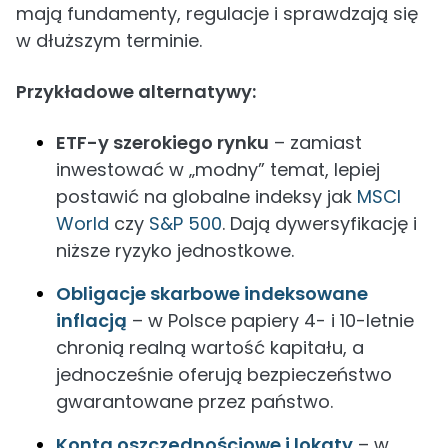
mają fundamenty, regulacje i sprawdzają się
w dłuższym terminie.
Przykładowe alternatywy:
ETF-y szerokiego rynku
– zamiast
inwestować w „modny” temat, lepiej
postawić na globalne indeksy jak
MSCI
World
czy
S&P 500
. Dają dywersyfikację i
niższe ryzyko jednostkowe.
Obligacje skarbowe indeksowane
inflacją
– w Polsce papiery 4- i 10-letnie
chronią realną wartość kapitału, a
jednocześnie oferują bezpieczeństwo
gwarantowane przez państwo.
Konta oszczędnościowe i lokaty
– w