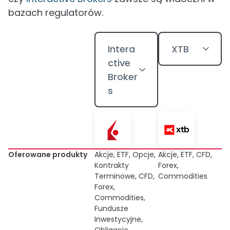
bazach regulatorów.
Intera
XTB
ctive
Broker
s
Oferowane produkty
Akcje, ETF, Opcje,
Akcje, ETF, CFD,
Kontrakty
Forex,
Terminowe, CFD,
Commodities
Forex,
Commodities,
Fundusze
Inwestycyjne,