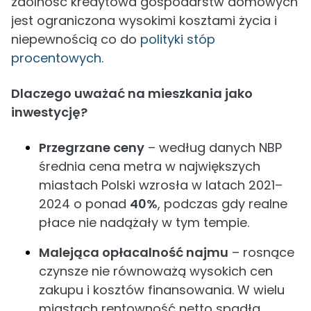
zdolność kredytowa gospodarstw domowych
jest ograniczona wysokimi kosztami życia i
niepewnością co do
polityki stóp
procentowych
.
Dlaczego uważać na mieszkania jako
inwestycję?
Przegrzane ceny
– według danych NBP
średnia cena metra w największych
miastach Polski wzrosła w latach 2021–
2024 o ponad
40%
, podczas gdy realne
płace nie nadążały w tym tempie.
Malejąca opłacalność najmu
– rosnące
czynsze nie równoważą wysokich cen
zakupu i kosztów finansowania. W wielu
miastach rentowność netto spadła