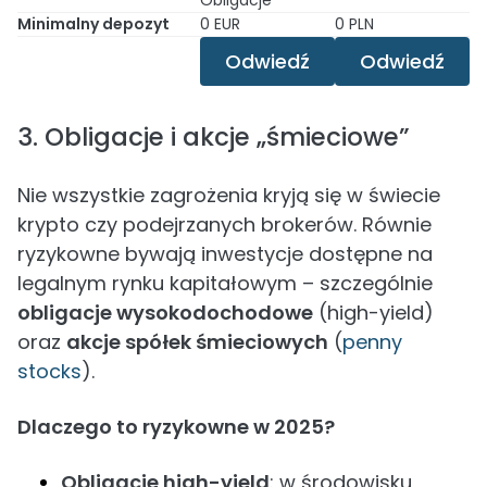
Obligacje
Minimalny depozyt
0 EUR
0 PLN
Odwiedź
Odwiedź
3. Obligacje i akcje „śmieciowe”
Nie wszystkie zagrożenia kryją się w świecie
krypto czy podejrzanych brokerów. Równie
ryzykowne bywają inwestycje dostępne na
legalnym rynku kapitałowym – szczególnie
obligacje wysokodochodowe
(high-yield)
oraz
akcje spółek śmieciowych
(
penny
stocks
).
Dlaczego to ryzykowne w 2025?
Obligacje high-yield
: w środowisku