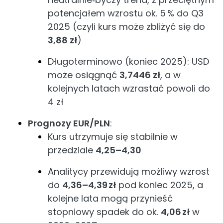
potencjałem wzrostu ok. 5 % do Q3
2025 (czyli kurs może zbliżyć się do
3,88 zł
)
Długoterminowo (koniec 2025): USD
może osiągnąć
3,7446 zł
, a w
kolejnych latach wzrastać powoli do
4 zł
Prognozy EUR/PLN
:
Kurs utrzymuje się stabilnie w
przedziale
4,25–4,30
Analitycy przewidują możliwy wzrost
do
4,36–4,39 zł
pod koniec 2025, a
kolejne lata mogą przynieść
stopniowy spadek do ok.
4,06 zł
w