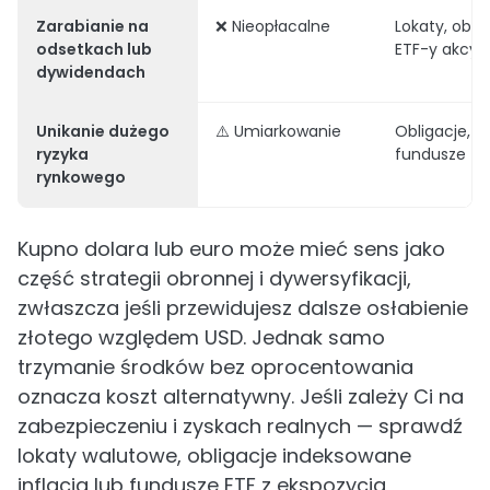
Zarabianie na
❌ Nieopłacalne
Lokaty, oblig
odsetkach lub
ETF-y akcyj
dywidendach
Unikanie dużego
⚠️ Umiarkowanie
Obligacje, lo
ryzyka
fundusze
rynkowego
Kupno dolara lub euro może mieć sens jako
część strategii obronnej i dywersyfikacji,
zwłaszcza jeśli przewidujesz dalsze osłabienie
złotego względem USD. Jednak samo
trzymanie środków bez oprocentowania
oznacza koszt alternatywny. Jeśli zależy Ci na
zabezpieczeniu i zyskach realnych — sprawdź
lokaty walutowe, obligacje indeksowane
inflacją lub fundusze ETF z ekspozycją