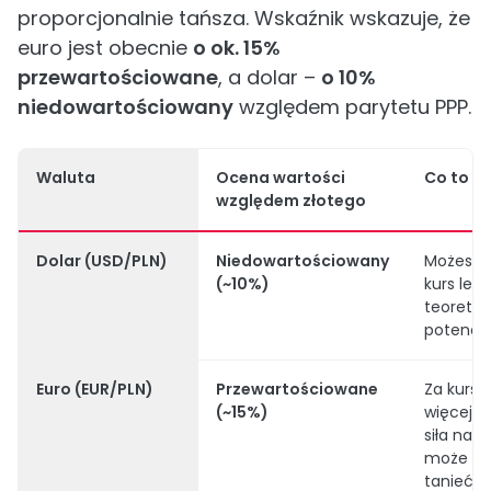
proporcjonalnie tańsza. Wskaźnik wskazuje, że
euro jest obecnie
o ok. 15%
przewartościowane
, a dolar –
o 10%
niedowartościowany
względem parytetu PPP.
Waluta
Ocena wartości
Co to o
względem złotego
Dolar (USD/PLN)
Niedowartościowany
Możesz m
(~10%)
kurs leps
teoretyc
potencja
Euro (EUR/PLN)
Przewartościowane
Za kurse
(~15%)
więcej ni
siła nab
może z 
tanieć.