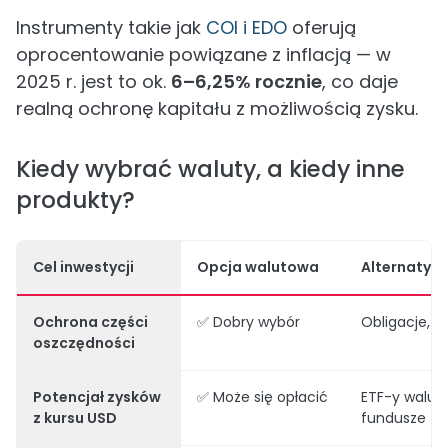
Instrumenty takie jak
COI i EDO
oferują
oprocentowanie powiązane z inflacją — w
2025 r. jest to ok.
6–6,25% rocznie
, co daje
realną ochronę kapitału z możliwością zysku.
Kiedy wybrać waluty, a kiedy inne
produkty?
Cel inwestycji
Opcja walutowa
Alternatyw
Ochrona części
✅ Dobry wybór
Obligacje, l
oszczędności
Potencjał zysków
✅ Może się opłacić
ETF-y walut
z kursu USD
fundusze