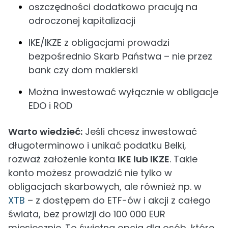
oszczędności dodatkowo pracują na
odroczonej kapitalizacji
IKE/IKZE z obligacjami prowadzi
bezpośrednio Skarb Państwa – nie przez
bank czy dom maklerski
Można inwestować wyłącznie w obligacje
EDO i ROD
Warto wiedzieć:
Jeśli chcesz inwestować
długoterminowo i unikać podatku Belki,
rozważ założenie konta
IKE lub IKZE
. Takie
konto możesz prowadzić nie tylko w
obligacjach skarbowych, ale również np. w
XTB
– z dostępem do ETF-ów i akcji z całego
świata, bez prowizji do 100 000 EUR
miesięcznie. To świetna opcja dla osób, które