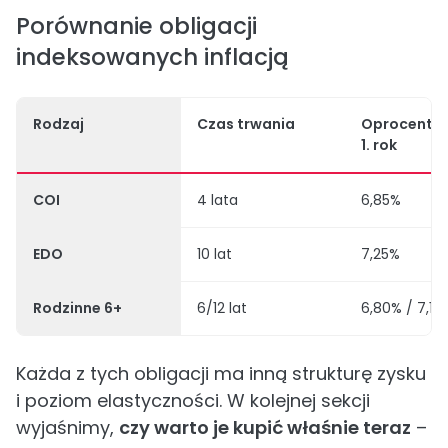
Porównanie obligacji
indeksowanych inflacją
Rodzaj
Czas trwania
Oprocento
1. rok
COI
4 lata
6,85%
EDO
10 lat
7,25%
Rodzinne 6+
6/12 lat
6,80% / 7,10
Każda z tych obligacji ma inną strukturę zysku
i poziom elastyczności. W kolejnej sekcji
wyjaśnimy,
czy warto je kupić właśnie teraz
–