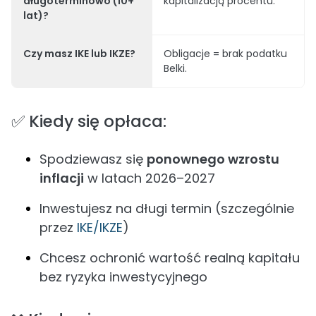
długoterminowo (10+
kapitalizacją procentu.
lat)?
Czy masz IKE lub IKZE?
Obligacje = brak podatku
Belki.
✅ Kiedy się opłaca:
Spodziewasz się
ponownego wzrostu
inflacji
w latach 2026–2027
Inwestujesz na długi termin (szczególnie
przez
IKE/IKZE
)
Chcesz ochronić wartość realną kapitału
bez ryzyka inwestycyjnego