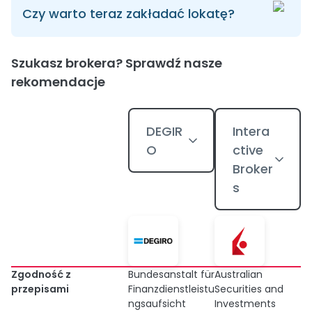
Czy warto teraz zakładać lokatę?
Szukasz brokera? Sprawdź nasze
rekomendacje
DEGIR
Intera
O
ctive
Broker
s
Zgodność z
Bundesanstalt für
Australian
przepisami
Finanzdienstleistu
Securities and
ngsaufsicht
Investments