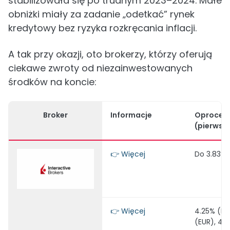
stabilizowała się po trudnym 2023–2024. Małe
obniżki miały za zadanie „odetkać” rynek
kredytowy bez ryzyka rozkręcania inflacji.
A tak przy okazji, oto brokerzy, którzy oferują
ciekawe zwroty od niezainwestowanych
środków na koncie:
Broker
Informacje
Oprocen
(pierwsze
👉 Więcej
Do 3.83% 
👉 Więcej
4.25% (PLN
(EUR), 4.