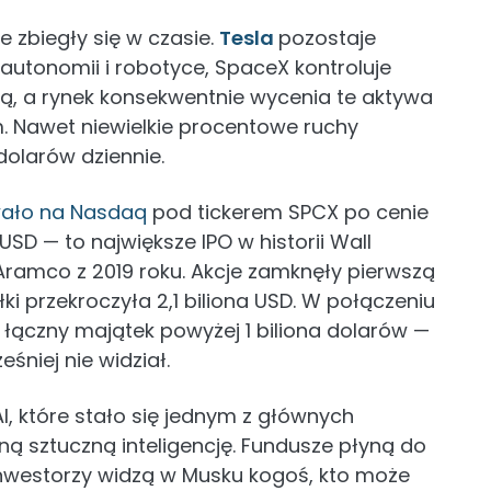
re zbiegły się w czasie.
Tesla
pozostaje
autonomii i robotyce, SpaceX kontroluje
ną, a rynek konsekwentnie wycenia te aktywa
 Nawet niewielkie procentowe ruchy
dolarów dziennie.
ało na Nasdaq
pod tickerem SPCX po cenie
USD — to największe IPO w historii Wall
Aramco z 2019 roku. Akcje zamknęły pierwszą
i przekroczyła 2,1 biliona USD. W połączeniu
o łączny majątek powyżej 1 biliona dolarów —
śniej nie widział.
I, które stało się jednym z głównych
 sztuczną inteligencję. Fundusze płyną do
inwestorzy widzą w Musku kogoś, kto może