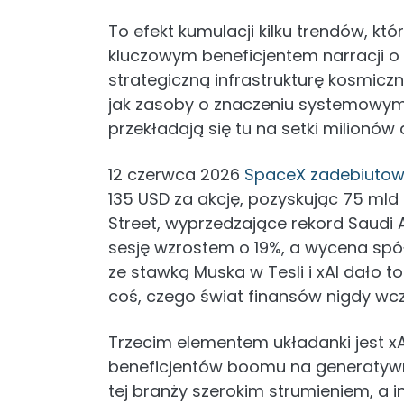
To efekt kumulacji kilku trendów, któ
kluczowym beneficjentem narracji o 
strategiczną infrastrukturę kosmicz
jak zasoby o znaczeniu systemowym.
przekładają się tu na setki milionów 
12 czerwca 2026
SpaceX zadebiutow
135 USD za akcję, pozyskując 75 mld 
Street, wyprzedzające rekord Saudi 
sesję wzrostem o 19%, a wycena spółk
ze stawką Muska w Tesli i xAI dało t
coś, czego świat finansów nigdy wcze
Trzecim elementem układanki jest xA
beneficjentów boomu na generatywną
tej branży szerokim strumieniem, a 