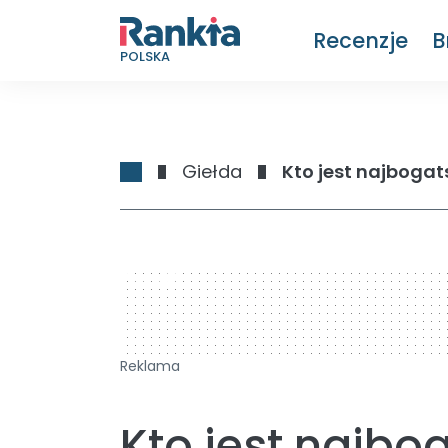
Recenzje
B
POLSKA
Giełda
Kto jest najboga
728 x 90
Reklama
Kto jest najb