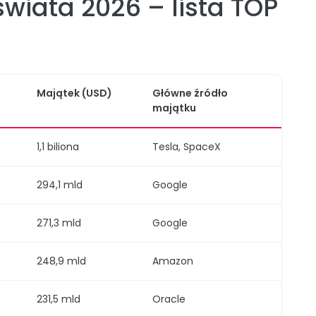
świata 2026 – lista TOP
Majątek (USD)
Główne źródło
majątku
1,1 biliona
Tesla, SpaceX
294,1 mld
Google
271,3 mld
Google
248,9 mld
Amazon
231,5 mld
Oracle