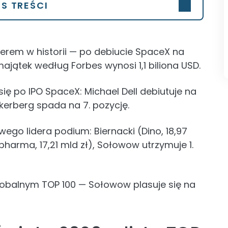
IS TREŚCI
nerem w historii — po debiucie SpaceX na
jątek według Forbes wynosi 1,1 biliona USD.
ię po IPO SpaceX: Michael Dell debiutuje na
ckerberg spada na 7. pozycję.
ego lidera podium: Biernacki (Dino, 18,97
pharma, 17,21 mld zł), Sołowow utrzymuje 1.
globalnym TOP 100 — Sołowow plasuje się na