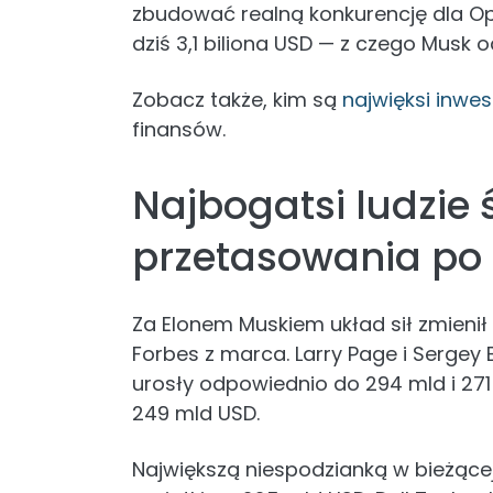
zbudować realną konkurencję dla Op
dziś 3,1 biliona USD — z czego Musk 
Zobacz także, kim są
najwięksi inwes
finansów.
Najbogatsi ludzie 
przetasowania po
Za Elonem Muskiem układ sił zmieni
Forbes z marca. Larry Page i Sergey Br
urosły odpowiednio do 294 mld i 271
249 mld USD.
Największą niespodzianką w bieżącej d