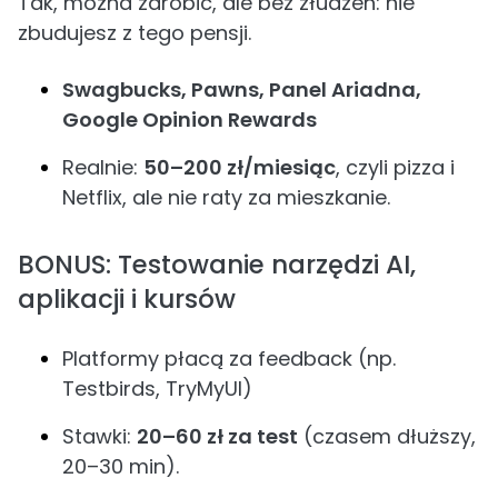
Tak, można zarobić, ale bez złudzeń: nie
zbudujesz z tego pensji.
Swagbucks, Pawns, Panel Ariadna,
Google Opinion Rewards
Realnie:
50–200 zł/miesiąc
, czyli pizza i
Netflix, ale nie raty za mieszkanie.
BONUS: Testowanie narzędzi AI,
aplikacji i kursów
Platformy płacą za feedback (np.
Testbirds, TryMyUI)
Stawki:
20–60 zł za test
(czasem dłuższy,
20–30 min).