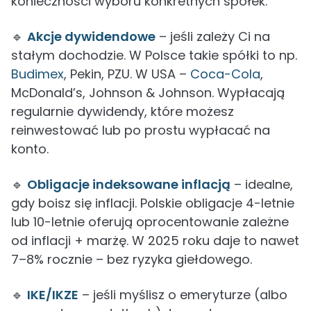
konieczności wyboru konkretnych spółek.
🔹
Akcje dywidendowe
– jeśli zależy Ci na
stałym dochodzie. W Polsce takie spółki to np.
Budimex
, Pekin, PZU. W USA –
Coca-Cola
,
McDonald’s, Johnson & Johnson. Wypłacają
regularnie dywidendy, które możesz
reinwestować lub po prostu wypłacać na
konto.
🔹
Obligacje indeksowane inflacją
– idealne,
gdy boisz się inflacji. Polskie obligacje 4-letnie
lub 10-letnie oferują oprocentowanie zależne
od inflacji + marżę. W 2025 roku daje to nawet
7–8% rocznie – bez ryzyka giełdowego.
🔹
IKE/IKZE
– jeśli myślisz o emeryturze (albo