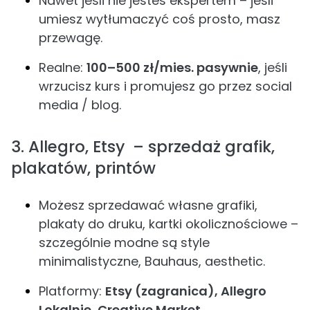
Nawet jeśli nie jesteś ekspertem – jeśli
umiesz wytłumaczyć coś prosto, masz
przewagę.
Realne:
100–500 zł/mies. pasywnie
, jeśli
wrzucisz kurs i promujesz go przez social
media / blog.
3. Allegro, Etsy – sprzedaż grafik,
plakatów, printów
Możesz sprzedawać własne grafiki,
plakaty do druku, kartki okolicznościowe –
szczególnie modne są style
minimalistyczne, Bauhaus, aesthetic.
Platformy:
Etsy (zagranica), Allegro
Lokalnie, Creative Market