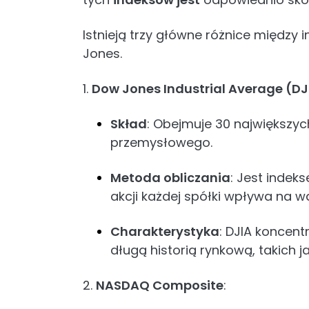
Istnieją trzy główne różnice międz
Jones.
1.
Dow Jones Industrial Average (DJ
Skład
: Obejmuje 30 największyc
przemysłowego.
Metoda obliczania
: Jest inde
akcji każdej spółki wpływa na w
Charakterystyka
: DJIA koncent
długą historią rynkową, takich j
2.
NASDAQ Composite
: