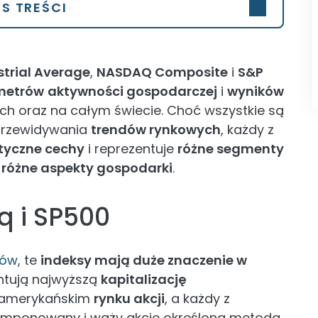
IS TREŚCI
trial Average
,
NASDAQ Composite
i
S&P
metrów
aktywności gospodarczej
i
wyników
h oraz na całym świecie. Choć wszystkie są
 przewidywania
trendów rynkowych
, każdy z
tyczne cechy
i reprezentuje
różne segmenty
m
różne aspekty gospodarki
.
q i SP500
sów
, te
indeksy mają duże znaczenie w
ntują najwyższą
kapitalizację
 amerykańskim
rynku akcji
, a każdy z
mponowany i waży akcje określoną metodą.