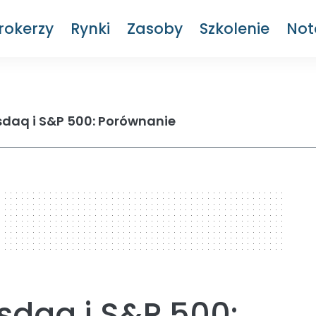
rokerzy
Rynki
Zasoby
Szkolenie
Not
daq i S&P 500: Porównanie
sdaq i S&P 500: