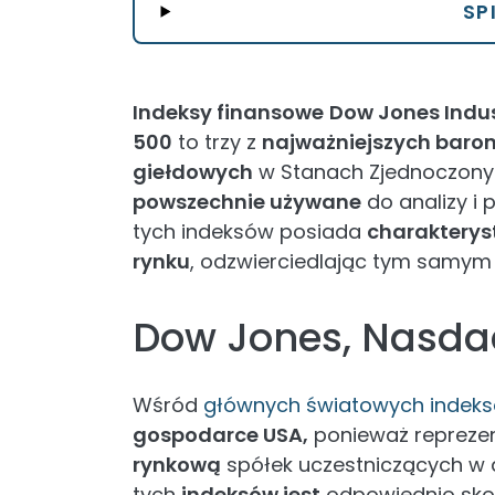
SP
Indeksy finansowe
Dow Jones Indus
500
to trzy z
najważniejszych baro
giełdowych
w Stanach Zjednoczonyc
powszechnie używane
do analizy i
tych indeksów posiada
charakterys
rynku
, odzwierciedlając tym samy
Dow Jones, Nasda
Wśród
głównych światowych indek
gospodarce USA,
ponieważ repreze
rynkową
spółek uczestniczących w
tych
indeksów jest
odpowiednio sko