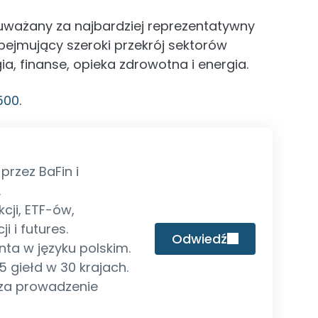
 uważany za najbardziej reprezentatywny
bejmujący szeroki przekrój sektorów
ia, finanse, opieka zdrowotna i energia.
500
.
rzez BaFin i
.
cji, ETF-ów,
ji i futures.
Odwiedź
nta w języku polskim.
 giełd w 30 krajach.
 za prowadzenie