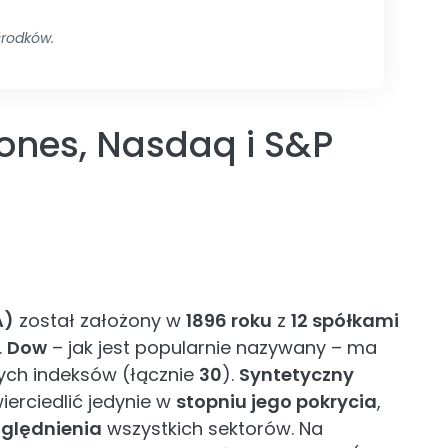
środków.
ones, Nasdaq i S&P
A)
został założony w
1896 roku
z
12 spółkami
.
Dow
– jak jest popularnie nazywany – ma
ch indeksów (łącznie
30
).
Syntetyczny
erciedlić jedynie w
stopniu jego pokrycia
,
ględnienia
wszystkich sektorów. Na