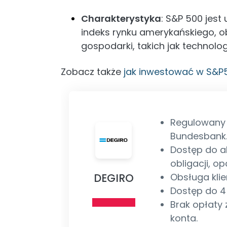
Charakterystyka
: S&P 500 jest
indeks rynku amerykańskiego, o
gospodarki, takich jak technolog
Zobacz także
jak inwestować w S&P
Regulowany p
Bundesbank
Dostęp do ak
obligacji, opc
DEGIRO
Obsługa klie
Dostęp do 45
Brak opłaty
konta.