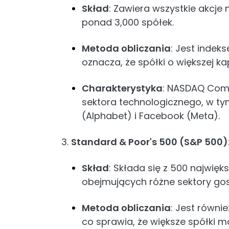
Skład
: Zawiera wszystkie akcje
ponad 3,000 spółek.
Metoda obliczania
: Jest indek
oznacza, że spółki o większej ka
Charakterystyka
: NASDAQ Compo
sektora technologicznego, w ty
(Alphabet) i Facebook (Meta).
3.
Standard & Poor's 500 (S&P 500)
Skład
: Składa się z 500 najwię
obejmujących różne sektory gos
Metoda obliczania
: Jest równi
co sprawia, że większe spółki m