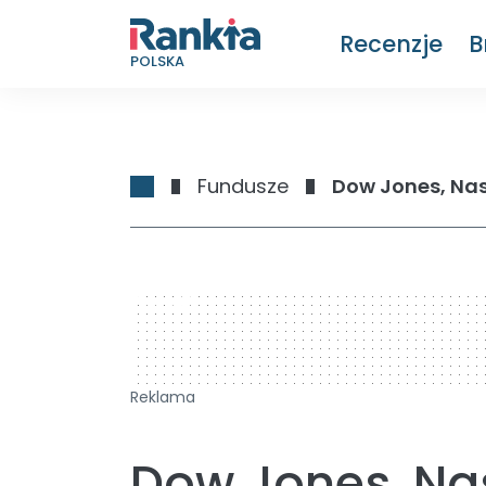
Recenzje
B
POLSKA
Fundusze
Dow Jones, Nas
728 x 90
Reklama
Dow Jones, Na