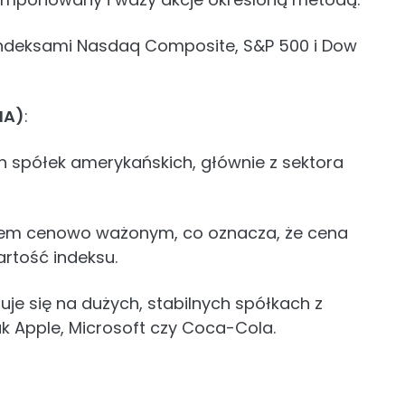
y indeksami Nasdaq Composite, S&P 500 i Dow
IA)
:
h spółek amerykańskich, głównie z sektora
ksem cenowo ważonym, co oznacza, że cena
artość indeksu.
ruje się na dużych, stabilnych spółkach z
ak Apple, Microsoft czy Coca-Cola.