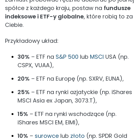
spółce z każdego kraju, postaw na
fundusze
indeksowe i ETF-y globalne
, które robią to za
Ciebie.
Przykładowy układ:
30%
– ETF na
S&P 500
lub
MSCI
USA (np.
CSPX, VUAA),
20%
– ETF na Europę (np. SXRV, EUNA),
25%
– ETF na rynki azjatyckie (np. iShares
MSCI Asia ex Japan, 3073.T),
15%
– ETF na rynki wschodzące (np.
iShares MSCI EM, EIMI),
10%
–
surowce
lub
złoto
(np. SPDR Gold