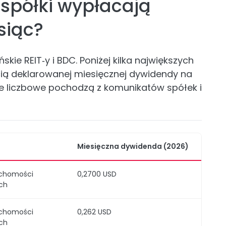
 spółki wypłacają
siąc?
ie REIT‑y i BDC. Poniżej kilka największych
ią deklarowanej miesięcznej dywidendy na
e liczbowe pochodzą z komunikatów spółek i
Miesięczna dywidenda (2026)
uchomości
0,2700 USD
ch
uchomości
0,262 USD
ch