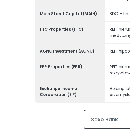
Main Street Capital (MAIN)
BDC – fin
LTC Properties (LTC)
REIT nier
medyczn
AGNC Investment (AGNC)
REIT hipo
EPR Properties (EPR)
REIT nier
rozrywko
Exchange Income
Holding lo
Corporation (EIF)
przemysł
Saxo Bank