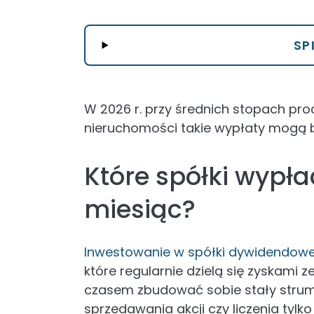
SP
W 2026 r. przy średnich stopach pr
nieruchomości takie wypłaty mogą by
Które spółki wypł
miesiąc?
Inwestowanie w spółki dywidendow
które regularnie dzielą się zyskami z
czasem zbudować sobie stały strum
sprzedawania akcji czy liczenia tylko