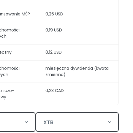
ansowanie MŚP
0,26 USD
uchomości
0,19 USD
ych
teczny
0,12 USD
uchomości
miesięczna dywidenda (kwota
wych
zmienna)
tniczo-
0,23 CAD
owy
XTB