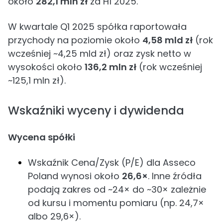
około
282,1 mln zł
za H1 2025.
W kwartale Q1 2025 spółka raportowała
przychody na poziomie około
4,58 mld zł
(rok
wcześniej ~4,25 mld zł) oraz zysk netto w
wysokości około
136,2 mln zł
(rok wcześniej
~125,1 mln zł).
Wskaźniki wyceny i dywidenda
Wycena spółki
Wskaźnik Cena/Zysk (P/E) dla Asseco
Poland wynosi około
26,6×
. Inne źródła
podają zakres od ~24× do ~30× zależnie
od kursu i momentu pomiaru (np. 24,7×
albo 29,6×).