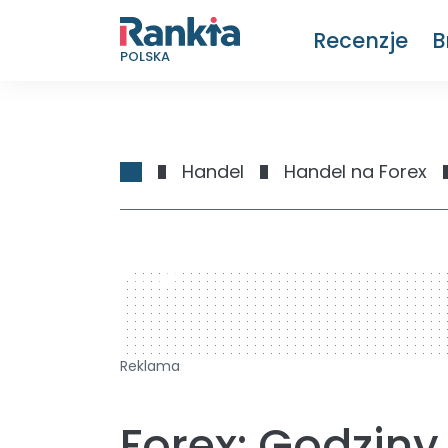
Recenzje
B
POLSKA
Handel
Handel na Forex
728 x 90
Reklama
Forex: Godziny