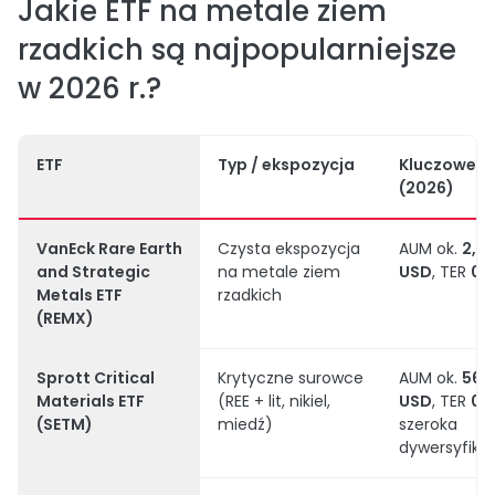
Jakie ETF na metale ziem
rzadkich są najpopularniejsze
w 2026 r.?
ETF
Typ / ekspozycja
Kluczowe d
(2026)
VanEck Rare Earth
Czysta ekspozycja
AUM ok.
2,6
and Strategic
na metale ziem
USD
, TER
0,
Metals ETF
rzadkich
(REMX)
Sprott Critical
Krytyczne surowce
AUM ok.
560
Materials ETF
(REE + lit, nikiel,
USD
, TER
0,
(SETM)
miedź)
szeroka
dywersyfika