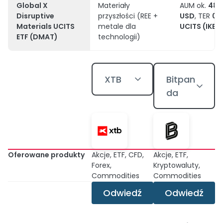
Global X
Materiały
AUM ok.
48,
Disruptive
przyszłości (REE +
USD
, TER
0,
Materials UCITS
metale dla
UCITS (IKE/I
ETF (DMAT)
technologii)
XTB
Bitpan
da
Oferowane produkty
Akcje, ETF, CFD,
Akcje, ETF,
Forex,
Kryptowaluty,
Commodities
Commodities
Odwiedź
Odwiedź