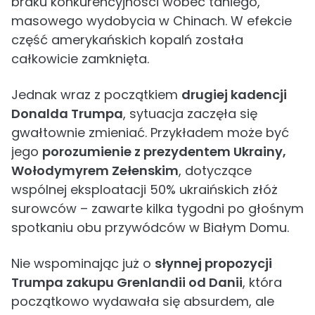
braku konkurencyjności wobec taniego,
masowego wydobycia w Chinach. W efekcie
część amerykańskich kopalń została
całkowicie zamknięta.
Jednak wraz z początkiem
drugiej kadencji
Donalda Trumpa
, sytuacja zaczęła się
gwałtownie zmieniać. Przykładem może być
jego
porozumienie z prezydentem Ukrainy,
Wołodymyrem Zełenskim
, dotyczące
wspólnej eksploatacji 50% ukraińskich złóż
surowców – zawarte kilka tygodni po głośnym
spotkaniu obu przywódców w Białym Domu.
Nie wspominając już o
słynnej propozycji
Trumpa zakupu Grenlandii od Danii
, która
początkowo wydawała się absurdem, ale