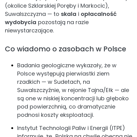
(okolice Szklarskiej Poręby i Markocic),
Suwalszczyzna — to
skala
i
opłacalność
wydobycia
pozostają na razie
niewystarczające.
Co wiadomo o zasobach w Polsce
Badania geologiczne wykazały, że w
Polsce występują pierwiastki ziem
rzadkich — w Sudetach, na
Suwalszczyźnie, w rejonie Tajna/Ełk — ale
są one w niskiej koncentracji lub głęboko
pod powierzchnią, co dramatycznie
podnosi koszty eksploatacji.
Instytut Technologii Paliw i Energii (ITPE)
informuje, że „Polska na chwilę obecną nie