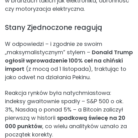
w branżach takich jak elektronika, obronność
czy motoryzacja elektryczna.
Stany Zjednoczone reagują
W odpowiedzi – i zgodnie ze swoim
„maksymalistycznym” stylem –
Donald Trump
ogłosił wprowadzenie 100% ceł na chiński
import
(z mocą od 1 listopada), traktując to
jako odwet na działania Pekinu.
Reakcja rynków była natychmiastowa:
indeksy gwałtownie spadły – S&P 500 o ok.
3%, Nasdaq o ponad 5% – a Bitcoin zaliczył
pierwszą w historii
spadkową świecę na 20
000 punktów
, co wielu analityków uznało za
początek korekty.