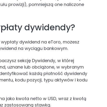
ułu prowizji), pomniejszą one naliczone
ypłaty dywidendy?
lić wypłaty dywidend na eToro, możesz
 dywidend na wyciągu bankowym.
aczysz sekcję Dywidendy, w której
end, uznane lub obciążone, w wybranym
 zidentyfikować każdą płatność dywidendy
mentu, kodu pozycji, typu aktywów i kodu
na jako kwota netto w USD, wraz z kwotą
raz zastosowaną stawką.