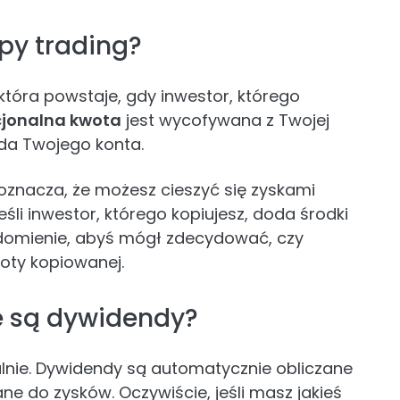
py trading?
tóra powstaje, gdy inwestor, którego
cjonalna kwota
jest wycofywana z Twojej
da Twojego konta.
oznacza, że możesz cieszyć się zyskami
li inwestor, którego kopiujesz, doda środki
domienie, abyś mógł zdecydować, czy
oty kopiowanej.
e są dywidendy?
nie. Dywidendy są automatycznie obliczane
e do zysków. Oczywiście, jeśli masz jakieś