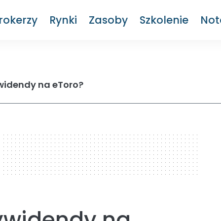
rokerzy
Rynki
Zasoby
Szkolenie
Not
widendy na eToro?
dywidendy na