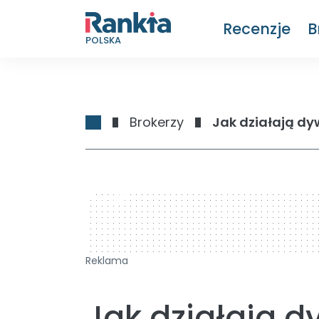
Recenzje
B
POLSKA
Brokerzy
Jak działają dy
728 x 90
Reklama
Jak działają 