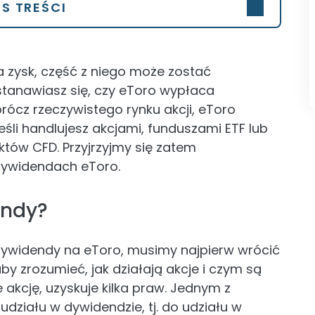
IS TREŚCI
a zysk, część z niego może zostać
stanawiasz się, czy eToro wypłaca
rócz rzeczywistego rynku akcji, eToro
śli handlujesz akcjami, funduszami ETF lub
tów CFD. Przyjrzyjmy się zatem
dywidendach eToro.
endy?
dywidendy na eToro, musimy najpierw wrócić
y zrozumieć, jak działają akcje i czym są
 akcję, uzyskuje kilka praw. Jednym z
działu w dywidendzie, tj. do udziału w