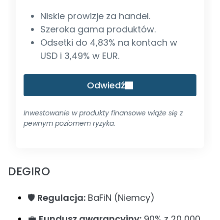
Niskie prowizje za handel.
Szeroka gama produktów.
Odsetki do 4,83% na kontach w
USD i 3,49% w EUR.
Odwiedź
Inwestowanie w produkty finansowe wiąże się z
pewnym poziomem ryzyka.
DEGIRO
🛡️
Regulacja:
BaFiN (Niemcy)
💼
Fundusz gwarancyjny:
90% z 20 000