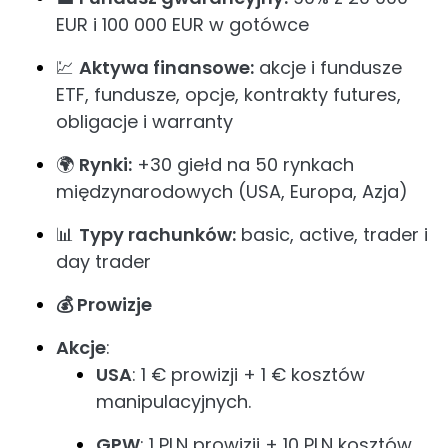
EUR i 100 000 EUR w gotówce
💹
Aktywa finansowe:
akcje i fundusze
ETF, fundusze, opcje, kontrakty futures,
obligacje i warranty
🌍
Rynki:
+30 giełd na 50 rynkach
międzynarodowych (USA, Europa, Azja)
📊
Typy rachunków:
basic, active, trader i
day trader
💰 Prowizje
Akcje
:
USA
: 1 € prowizji + 1 € kosztów
manipulacyjnych.
GPW
: 1 PLN prowizji + 10 PLN kosztów