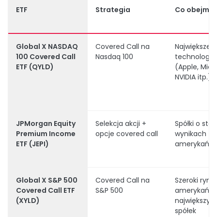
ETF
Strategia
Co obejmuj
Global X NASDAQ
Covered Call na
Największe s
100 Covered Call
Nasdaq 100
technologic
ETF (QYLD)
(Apple, Micr
NVIDIA itp.)
JPMorgan Equity
Selekcja akcji +
Spółki o sta
Premium Income
opcje covered call
wynikach z 
ETF (JEPI)
amerykańsk
Global X S&P 500
Covered Call na
Szeroki ryne
Covered Call ETF
S&P 500
amerykański
(XYLD)
największyc
spółek