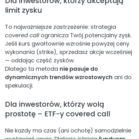
Dla inwestorów, którzy akceptują
limit zysku
To najważniejsze zastrzeżenie: strategia
covered call
ogranicza Twój potencjalny zysk.
Jeśli kurs gwałtownie wzrośnie powyżej ceny
wykonania (strike), sprzedasz akcje wcześniej
— oddając część zysków.
Dlatego ta metoda
nie pasuje do
dynamicznych trendów wzrostowych
ani do
spekulacji.
Dla inwestorów, którzy wolą
prostotę – ETF-y covered call
Nie każdy ma czas (ani ochotę) samodzielnie
wystawiać opcje. Dlatego istnieją
fundusze