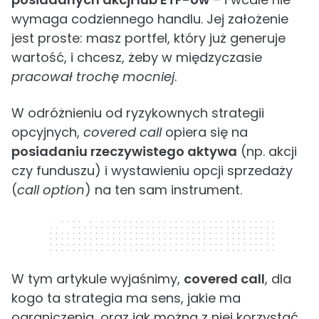
wymaga codziennego handlu. Jej założenie
jest proste: masz portfel, który już generuje
wartość, i chcesz, żeby w międzyczasie
pracował trochę mocniej
.
W odróżnieniu od ryzykownych strategii
opcyjnych,
covered call
opiera się na
posiadaniu rzeczywistego aktywa
(np. akcji
czy funduszu) i wystawieniu opcji sprzedaży
(
call option
) na ten sam instrument.
320 x 50
W tym artykule wyjaśnimy,
covered call
, dla
kogo ta strategia ma sens, jakie ma
ograniczenia, oraz jak można z niej korzystać