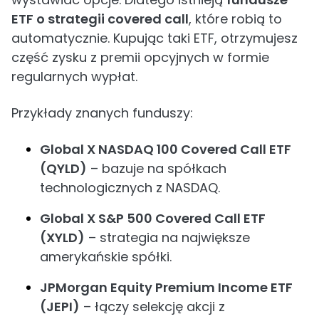
ETF o strategii covered call
, które robią to
automatycznie. Kupując taki ETF, otrzymujesz
część zysku z premii opcyjnych w formie
regularnych wypłat.
Przykłady znanych funduszy:
Global X NASDAQ 100 Covered Call ETF
(QYLD)
– bazuje na spółkach
technologicznych z NASDAQ.
Global X S&P 500 Covered Call ETF
(XYLD)
– strategia na największe
amerykańskie spółki.
JPMorgan Equity Premium Income ETF
(JEPI)
– łączy selekcję akcji z