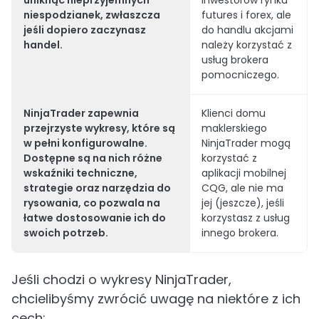
uniknąć nieprzyjemnych
inwestorów rynku
niespodzianek, zwłaszcza
futures i forex, ale
jeśli dopiero zaczynasz
do handlu akcjami
handel.
należy korzystać z
usług brokera
pomocniczego.
NinjaTrader zapewnia
Klienci domu
przejrzyste wykresy, które są
maklerskiego
w pełni konfigurowalne.
NinjaTrader mogą
Dostępne są na nich różne
korzystać z
wskaźniki techniczne,
aplikacji mobilnej
strategie oraz narzędzia do
CQG, ale nie ma
rysowania, co pozwala na
jej (jeszcze), jeśli
łatwe dostosowanie ich do
korzystasz z usług
swoich potrzeb.
innego brokera.
Jeśli chodzi o wykresy NinjaTrader,
chcielibyśmy zwrócić uwagę na niektóre z ich
cech: