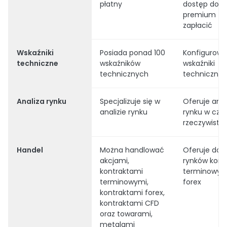
płatny
dostęp do fu
premium tr
zapłacić
Wskaźniki
Posiada ponad 100
Konfigurowa
techniczne
wskaźników
wskaźniki
technicznych
techniczne
Analiza rynku
Specjalizuje się w
Oferuje anal
analizie rynku
rynku w czas
rzeczywist
Handel
Można handlować
Oferuje dos
akcjami,
rynków kont
kontraktami
terminowych
terminowymi,
forex
kontraktami forex,
kontraktami CFD
oraz towarami,
metalami