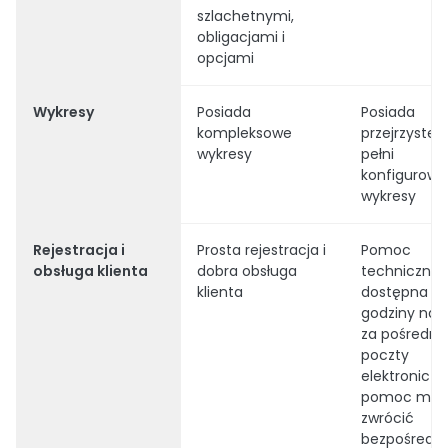
szlachetnymi,
obligacjami i
opcjami
Wykresy
Posiada
Posiada
kompleksowe
przejrzyste i
wykresy
pełni
konfigurowa
wykresy
Rejestracja i
Prosta rejestracja i
Pomoc
obsługa klienta
dobra obsługa
techniczna j
klienta
dostępna pr
godziny na 
za pośredn
poczty
elektroniczne
pomoc możn
zwrócić
bezpośredni