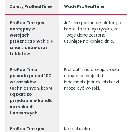
Zalety ProRealTime
Wady ProRealTime
ProRealTime jest
Jeśli nie posiadasz płatnego
dostępny w
konta, to istnieje ryzyko, że
wersjach
Twoje dane zostaną
przeznaczonych dla
usunięte na koniec dnia.
smartfonów oraz
tabletów.
ProRealTime
ProRealTime oferuje źródła
posiada ponad 100
danych o akcjach i
wskaźników
indeksach, jednak ich koszt
technicznych, które
może być wysoki.
są bardzo
przydatne w handlu
na rynkach
finansowych.
ProRealTime jest
Na rachunku