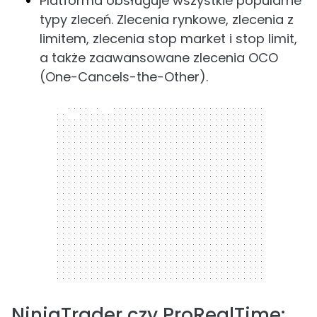
Platforma obsługuje wszystkie popularne
typy zleceń. Zlecenia rynkowe, zlecenia z
limitem, zlecenia stop market i stop limit,
a także zaawansowane zlecenia OCO
(One-Cancels-the-Other).
300 x 250
NinjaTrader czy ProRealTime: