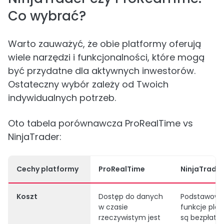
Co wybrać?
Warto zauważyć, że obie platformy oferują
wiele narzędzi i funkcjonalności, które mogą
być przydatne dla aktywnych inwestorów.
Ostateczny wybór zależy od Twoich
indywidualnych potrzeb.
Oto tabela porównawcza ProRealTime vs
NinjaTrader:
Cechy platformy
ProRealTime
NinjaTrader
Koszt
Dostęp do danych
Podstawow
w czasie
funkcje pla
rzeczywistym jest
są bezpłatne