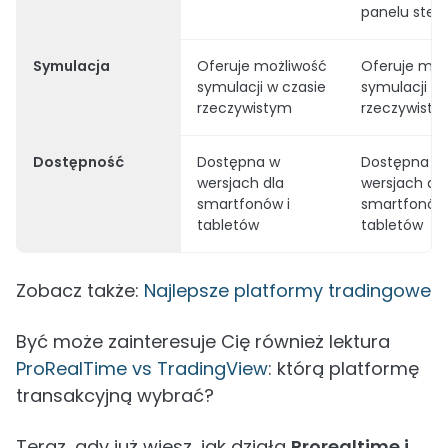
panelu ster
Symulacja
Oferuje możliwość
Oferuje moż
symulacji w czasie
symulacji w 
rzeczywistym
rzeczywist
Dostępność
Dostępna w
Dostępna w
wersjach dla
wersjach dla
smartfonów i
smartfonów 
tabletów
tabletów
Zobacz także:
Najlepsze platformy tradingowe
Być może zainteresuje Cię również lektura
ProRealTime vs TradingView
: którą platformę
transakcyjną wybrać?
Teraz, gdy już wiesz, jak działa
Prorealtime i